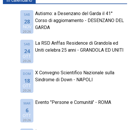
In calendario
Autismo: a Desenzano del Garda il 41°
SAB
Corso di aggiornamento - DESENZANO DEL
28
NOV
GARDA
2026
La RSD Anffas Residence di Grandola ed
SAB
Uniti celebra 25 anni - GRANDOLA ED UNITI
24
OTT
2026
X Convegno Scientifico Nazionale sulla
DOM
Sindrome di Down - NAPOLI
18
OTT
2026
Evento "Persone e Comunità" - ROMA
MAR
6
OTT
2026