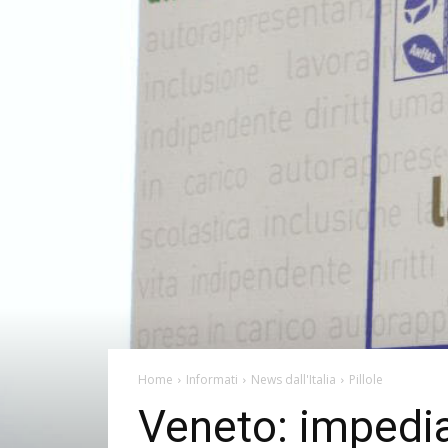
Home
Informati
News dall'Italia
Pillole
Veneto: impedia