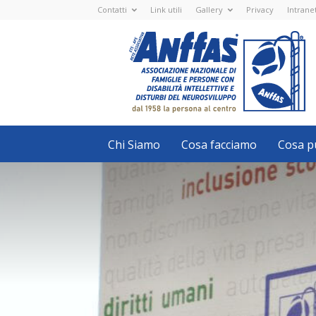
Contatti
Link utili
Gallery
Privacy
Intrane
Anffas
Nazionale
ETS
-
APS
-
Associazione
Nazionale
di
Famiglie
e
Persone
con
Chi Siamo
Cosa facciamo
Cosa pu
disabilità
intellettive
e
disturbi
del
neurosviluppo