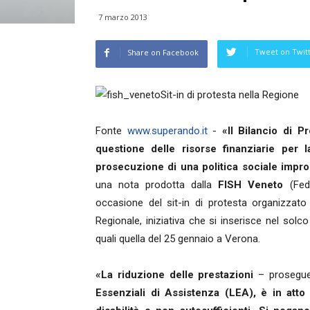
7 marzo 2013
Tweet on Twit
Share on Facebook
Sit-in di protesta nella Regione
Fonte
www.superando.it
-
«Il Bilancio di P
questione delle risorse finanziarie per 
prosecuzione di una politica sociale impront
una nota prodotta dalla
FISH Veneto
(Fede
occasione del sit-in di protesta organizzato
Regionale, iniziativa che si inserisce nel solc
quali quella del 25 gennaio a Verona.
«La riduzione delle prestazioni
– prosegue
Essenziali di Assistenza (LEA), è in att