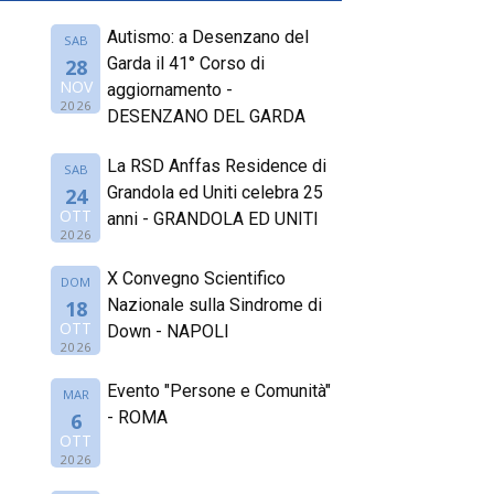
Autismo: a Desenzano del
SAB
Garda il 41° Corso di
28
NOV
aggiornamento -
2026
DESENZANO DEL GARDA
La RSD Anffas Residence di
SAB
Grandola ed Uniti celebra 25
24
OTT
anni - GRANDOLA ED UNITI
2026
X Convegno Scientifico
DOM
Nazionale sulla Sindrome di
18
OTT
Down - NAPOLI
2026
Evento "Persone e Comunità"
MAR
- ROMA
6
OTT
2026