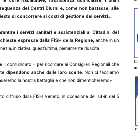
le cure riabilitative, l'assistenza domiciliare, i piani
 frequenza dei Centri Diurni e, come non bastasse, alle
iesto di concorrere ai costi di gestione dei servizi».
rantire i servizi sanitari e assistenziali ai Cittadini del
richieste espresse dalla FISH della Regione,
anche in un
ezia, iniziativa, quest'ultima, pienamente riuscita.
Co
il comunicato – per ricordare ai Consiglieri Regionali che
ac
vite dipendono anche dalle loro scelte.
Non ci facciamo
inueremo la nostra battaglia e che non dimenticheremo».
to diffuso dalla FISH Veneto, in occasione del sit-in del 5
e