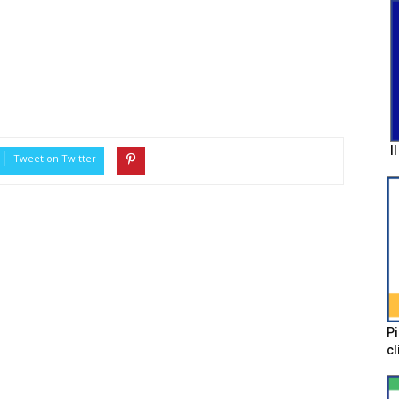
I
Tweet on Twitter
Pi
cl