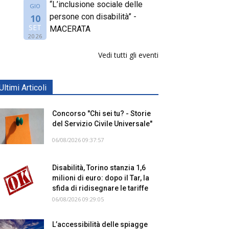
“L’inclusione sociale delle
GIO
persone con disabilità” -
10
SET
MACERATA
2026
Vedi tutti gli eventi
Ultimi Articoli
Concorso "Chi sei tu? - Storie
del Servizio Civile Universale"
06/08/2026 09:37:57
Disabilità, Torino stanzia 1,6
milioni di euro: dopo il Tar, la
sfida di ridisegnare le tariffe
06/08/2026 09:29:05
L’accessibilità delle spiagge