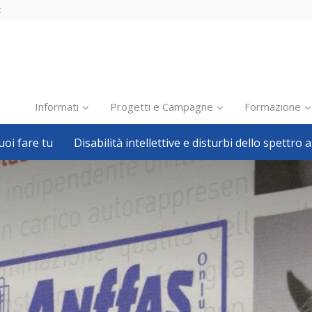
t
Informati
Progetti e Campagne
Formazione
oi fare tu
Disabilità intellettive e disturbi dello spettro a
Inclusione scolastica
Inclusione lavorativa
Notizie dalla FISH
Politiche sociali
Sport
Pillole
Formazione
Avvisi, bandi
Ricerca e Scienza
Welfare locale