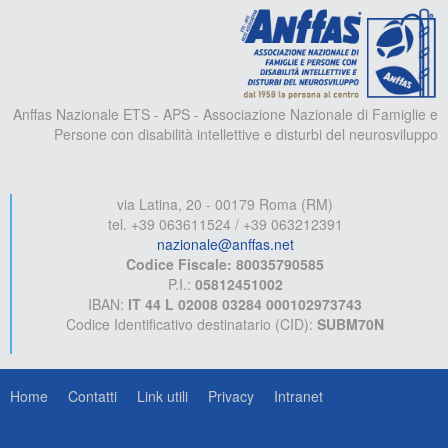
A
Anffas Nazionale ETS - APS - Associazione Nazionale di Famiglie e
Persone con disabilità intellettive e disturbi del neurosviluppo
via Latina, 20 - 00179 Roma (RM)
tel. +39 063611524 / +39 063212391
nazionale@anffas.net
Codice Fiscale: 80035790585
P.I.:
05812451002
IBAN:
IT 44 L 02008 03284 000102973743
Codice Identificativo destinatario (CID):
SUBM70N
Home
Contatti
Link utili
Privacy
Intranet