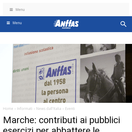
Menu
Menu
Home
Informati
News dall'Italia
Eventi
Marche: contributi ai pubblici
esercizi per abbattere le