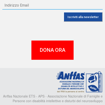
DONA ORA
A
Anffas Nazionale ETS - APS - Associazione Nazionale di Famiglie e
Persone con disabilità intellettive e disturbi del neurosviluppo