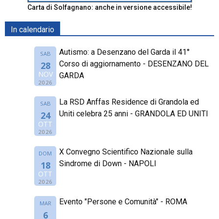
Carta di Solfagnano: anche in versione accessibile!
In calendario
Autismo: a Desenzano del Garda il 41°
SAB
Corso di aggiornamento - DESENZANO DEL
28
NOV
GARDA
2026
La RSD Anffas Residence di Grandola ed
SAB
Uniti celebra 25 anni - GRANDOLA ED UNITI
24
OTT
2026
X Convegno Scientifico Nazionale sulla
DOM
Sindrome di Down - NAPOLI
18
OTT
2026
Evento "Persone e Comunità" - ROMA
MAR
6