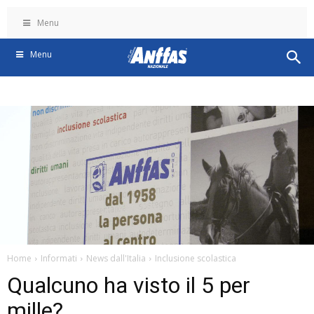
Menu
Menu
Home
Informati
News dall'Italia
Inclusione scolastica
Qualcuno ha visto il 5 per
mille?