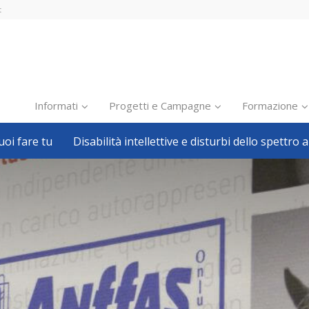
t
Informati
Progetti e Campagne
Formazione
oi fare tu
Disabilità intellettive e disturbi dello spettro a
Inclusione scolastica
Inclusione lavorativa
Notizie dalla FISH
Politiche sociali
Sport
Pillole
Formazione
Avvisi, bandi
Ricerca e Scienza
Welfare locale