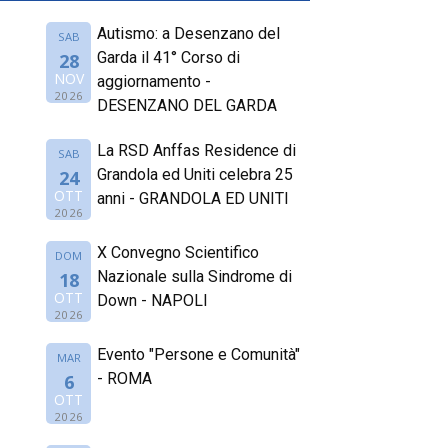
Autismo: a Desenzano del
SAB
Garda il 41° Corso di
28
NOV
aggiornamento -
2026
DESENZANO DEL GARDA
La RSD Anffas Residence di
SAB
Grandola ed Uniti celebra 25
24
OTT
anni - GRANDOLA ED UNITI
2026
X Convegno Scientifico
DOM
Nazionale sulla Sindrome di
18
OTT
Down - NAPOLI
2026
Evento "Persone e Comunità"
MAR
- ROMA
6
OTT
2026