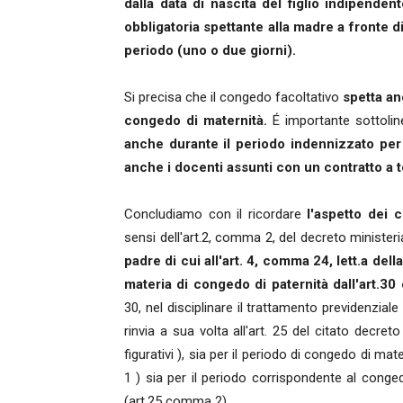
dalla data di nascita del figlio indipende
obbligatoria spettante alla madre a fronte d
periodo (uno o due giorni).
Si precisa che il congedo facoltativo
spetta an
congedo di maternità.
É importante sottoli
anche durante il periodo indennizzato per
anche i docenti assunti con un contratto a
Concludiamo con il ricordare
l'aspetto dei c
sensi dell'art.2, comma 2, del decreto ministeri
padre di cui all'art. 4, comma 24, lett.a del
materia di congedo di paternità dall'art.30
30, nel disciplinare il trattamento previdenziale
rinvia a sua volta all'art. 25 del citato decret
figurativi ), sia per il periodo di congedo di m
1 ) sia per il periodo corrispondente al conged
(art.25 comma 2).