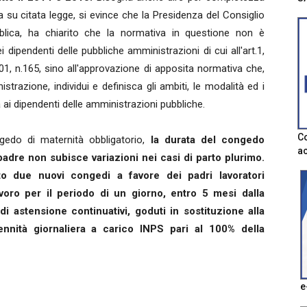
a su citata legge, si evince che la Presidenza del Consiglio
bblica, ha chiarito che la normativa in questione non è
i dipendenti delle pubbliche amministrazioni di cui all'art.1,
1, n.165, sino all'approvazione di apposita normativa che,
istrazione, individui e definisca gli ambiti, le modalità ed i
a ai dipendenti delle amministrazioni pubbliche.
Co
edo di maternità obbligatorio,
la durata del congedo
ac
padre non subisce variazioni nei casi di parto plurimo.
to due nuovi congedi a favore dei padri lavoratori
voro per il periodo di un giorno, entro 5 mesi dalla
i di astensione continuativi, goduti in sostituzione alla
ennità giornaliera a carico INPS pari al 100% della
e