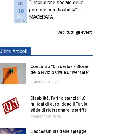
“L’inclusione sociale delle
GIO
persone con disabilità” -
10
SET
MACERATA
2026
Vedi tutti gli eventi
Ultimi Articoli
Concorso "Chi sei tu? - Storie
del Servizio Civile Universale"
06/08/2026 09:37:57
Disabilità, Torino stanzia 1,6
milioni di euro: dopo il Tar, la
sfida di ridisegnare le tariffe
06/08/2026 09:29:05
L’accessibilità delle spiagge