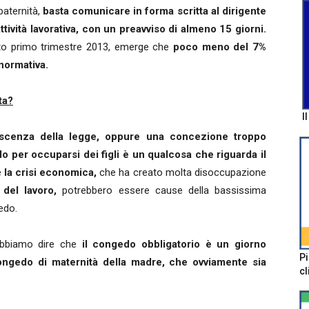
paternità,
basta comunicare in forma scritta al dirigente
attività lavorativa, con un preavviso di almeno 15 giorni.
esto primo trimestre 2013, emerge che
poco meno del 7%
 normativa.
ta?
I
scenza della legge, oppure una concezione troppo
edo per occuparsi dei figli è un qualcosa che riguarda il
e
la crisi economica,
che ha creato molta disoccupazione
 del lavoro,
potrebbero essere cause della bassissima
gedo.
dobbiamo dire che
il congedo obbligatorio è un giorno
Pi
ngedo di maternità della madre, che ovviamente sia
cl