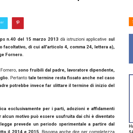
ter
Inps n.40 del 15 marzo 2013
dà istruzioni applicative
sul
 facoltativo, di cui all'articolo 4, comma 24, lettera a),
gge Fornero.
 Fornero,
sono fruibili dal padre, lavoratore dipendente,
glio.
Pertanto
tale termine resta fissato anche nel caso
dre potrebbe invece far slittare il termine di inizio del
lica esclusivamente per i parti, adozioni e affidamenti
r alcun motivo può essere usufruita dai chi è diventato
 legge prevede un periodo
sperimentale a partire dal
Ha
tto il 2014 e 2015.
Bisogna anche dire per completezza
SA