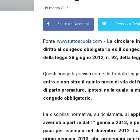
19 marzo 2013
Tweet on Twit
Share on Facebook
Fonte
www.tuttoscuola.com
- La
circolare 
diritto al congedo obbligatorio ed il congedo
della legge 28 giugno 2012, n. 92, detta le
Questi congedi, previsti come detto dalla legge
entro e non oltre il quinto mese di vita del fi
di parto prematuro, ipotesi nella quale la ma
congedo obbligatorio.
La disciplina normativa, su richiamata,
si app
avvenuti a partire dal 1° gennaio 2013, e pe
papà per esempio nel dicembre 2012.
La
primo gennaio 2013, che proseguirà per tu