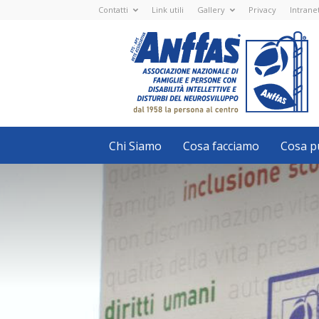
Contatti
Link utili
Gallery
Privacy
Intrane
Anffas
Nazionale
ETS
-
APS
-
Associazione
Nazionale
di
Famiglie
e
Persone
con
Chi Siamo
Cosa facciamo
Cosa pu
disabilità
intellettive
e
disturbi
del
neurosviluppo