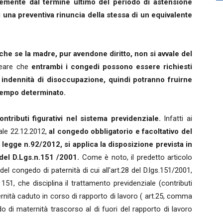
ntemente dal termine ultimo del periodo di astensione
i una preventiva rinuncia della stessa di un equivalente
che se la madre, pur avendone diritto, non si avvale del
neare che
entrambi i congedi possono essere richiesti
 indennità di disoccupazione, quindi potranno fruirne
 tempo determinato.
ontributi figurativi nel sistema previdenziale.
Infatti ai
ale 22.12.2012,
al congedo obbligatorio e facoltativo del
la legge n.92/2012, si applica la disposizione prevista in
 del D.Lgs.n.151 /2001.
Come è noto, il predetto articolo
 del congedo di paternità di cui all'art.28 del D.lgs.151/2001,
o 151, che disciplina il trattamento previdenziale (contributi
aternità caduto in corso di rapporto di lavoro ( art.25, comma
o di maternità trascorso al di fuori del rapporto di lavoro