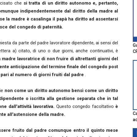
recisato che
si tratta di un diritto autonomo e, pertanto,
comunque indipendentemente dal diritto della madre al
e la madre è casalinga il papà ha diritto ad assentarsi
isce del congedo di paternità.
hiesta da parte del padre lavoratore dipendente, ai sensi del
Gu
tera a) citato, di uno o due giorni, anche continuativi, è
C
a madre lavoratrice di non fruire di altrettanti giorni del
nte anticipazione del termine finale del congedo post
ari al numero di giorni fruiti dal padre
.
cie
non come un diritto autonomo bensì come un diritto
dipendente o iscritta alla gestione separata che in tal
e dall'attività lavorativa.
Questo congedo facoltativo
è
Ca
e all'astensione della madre.
ac
ssere fruito dal padre comunque entro il quinto mese