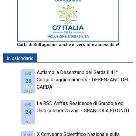
Carta di Solfagnano: anche in versione accessibile!
In calendario
Autismo: a Desenzano del Garda il 41°
SAB
Corso di aggiornamento - DESENZANO DEL
28
NOV
GARDA
2026
La RSD Anffas Residence di Grandola ed
SAB
Uniti celebra 25 anni - GRANDOLA ED UNITI
24
OTT
2026
X Convegno Scientifico Nazionale sulla
DOM