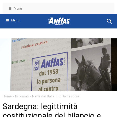
Menu
Menu
Home
Informati
News dall'Italia
Politiche sociali
Sardegna: legittimità
costituzionale del bilancio e