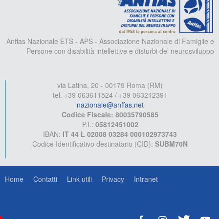
Anffas Nazionale ETS - APS - Associazione Nazionale di Famiglie e
Persone con disabilità intellettive e disturbi del neurosviluppo
via Latina, 20 - 00179 Roma (RM)
tel. +39 063611524 / +39 063212391
nazionale@anffas.net
Codice Fiscale: 80035790585
P.I.:
05812451002
IBAN:
IT 44 L 02008 03284 000102973743
Codice Identificativo destinatario (CID):
SUBM70N
Home
Contatti
Link utili
Privacy
Intranet