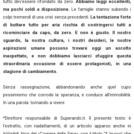
tutto dev'essere rifondato da zero.
Abbiamo leggi eccellenti,
ma pochi soldi a disposizione.
Le famiglie stanno subendo i
colpi tremendi di una crisi senza precedenti.
La tentazione forte
di buttare tutto per aria rischia di costringerci tutti a
ricominciare da capo, da zero. E non è giusto. Il nostro
sguardo, la nostra cultura, i nostri desideri, le nostre
aspirazioni umane possono trovare oggi un ascolto
inaspettato, e non dobbiamo lasciarci sfuggire questa
straordinaria occasione di essere protagonisti, in una
stagione di cambiamento.
Senza rassegnazione, abbandonando anche quel cupo
pessimismo che corrode la speranza, e conduce all'immobilità.
In una parola: tornando a vivere.
*Direttore responsabile di Superando.it. Il presente testo è
l'estratto, con riadattamenti, di un articolo apparso anche in
InVisibili, blog del «Corriere della Sera», con il titolo "Il ‘nuovo' che