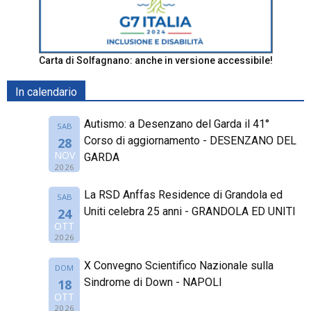
Carta di Solfagnano: anche in versione accessibile!
In calendario
Autismo: a Desenzano del Garda il 41°
SAB
Corso di aggiornamento - DESENZANO DEL
28
NOV
GARDA
2026
La RSD Anffas Residence di Grandola ed
SAB
Uniti celebra 25 anni - GRANDOLA ED UNITI
24
OTT
2026
X Convegno Scientifico Nazionale sulla
DOM
Sindrome di Down - NAPOLI
18
OTT
2026