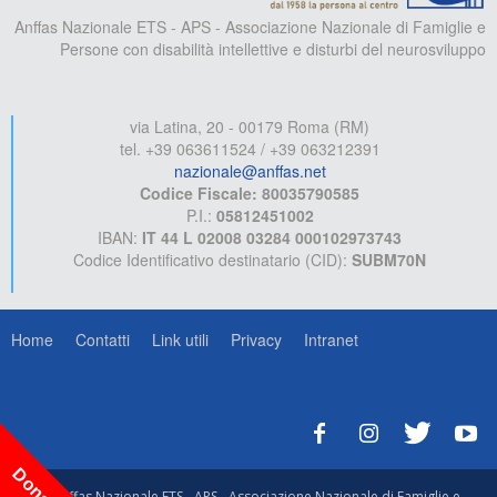
Anffas Nazionale ETS - APS - Associazione Nazionale di Famiglie e
Persone con disabilità intellettive e disturbi del neurosviluppo
via Latina, 20 - 00179 Roma (RM)
tel. +39 063611524 / +39 063212391
nazionale@anffas.net
Codice Fiscale: 80035790585
P.I.:
05812451002
IBAN:
IT 44 L 02008 03284 000102973743
Codice Identificativo destinatario (CID):
SUBM70N
Home
Contatti
Link utili
Privacy
Intranet
© Anffas Nazionale ETS - APS - Associazione Nazionale di Famiglie e