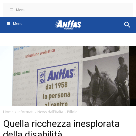
Menu
Menu
Home
Informati
News dall'Italia
Pillole
Quella ricchezza inesplorata
della disabilità