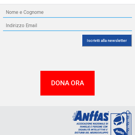
DONA ORA
A