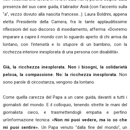
presenza del suo cane guida, il labrador Asià (con l'accento sulla
"a", vezzo dovuto alla nascita francese…). Laura Boldrini, appena
eletta Presidente della Camera, fra le tante applauditissime
riflessioni del suo discorso di insediamento, afferma: «Dovremo
imparare a capire il mondo con lo sguardo aperto di chi arriva da
lontano, con l'intensità e lo stupore di un bambino, con la
ricchezza interiore inesplorata di una persona con disabilità».
Già, la ricchezza inesplorata.
Non i bisogni, la solidarietà
pelosa, la compassione. No: la ricchezza inesplorata.
Non
sono parole di circostanza, vengono da lontano.
Come quella carezza del Papa a un cane guida, davanti a tutti i
giornalisti del mondo. E il colloquio, tenendo strette le mani del
giornalista cieco, e trasmettendogli empatia e perfino
un'informazione tecnica:
«Non mi puoi vedere, ma io so che
mi puoi sentire».
Un Papa venuto "dalla fine del mondo", un