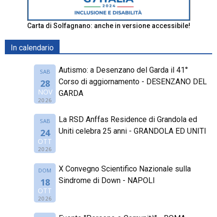
Carta di Solfagnano: anche in versione accessibile!
In calendario
Autismo: a Desenzano del Garda il 41°
SAB
Corso di aggiornamento - DESENZANO DEL
28
NOV
GARDA
2026
La RSD Anffas Residence di Grandola ed
SAB
Uniti celebra 25 anni - GRANDOLA ED UNITI
24
OTT
2026
X Convegno Scientifico Nazionale sulla
DOM
Sindrome di Down - NAPOLI
18
OTT
2026