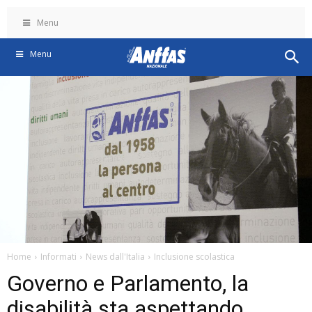
Menu
Menu
Home
Informati
News dall'Italia
Inclusione scolastica
Governo e Parlamento, la
disabilità sta aspettando