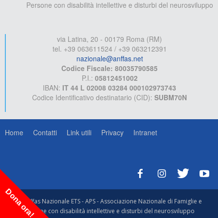
Persone con disabilità intellettive e disturbi del neurosviluppo
via Latina, 20 - 00179 Roma (RM)
tel. +39 063611524 / +39 063212391
nazionale@anffas.net
Codice Fiscale: 80035790585
P.I.:
05812451002
IBAN:
IT 44 L 02008 03284 000102973743
Codice Identificativo destinatario (CID):
SUBM70N
Home
Contatti
Link utili
Privacy
Intranet
Dona ora!
© Anffas Nazionale ETS - APS - Associazione Nazionale di Famiglie e
Persone con disabilità intellettive e disturbi del neurosviluppo