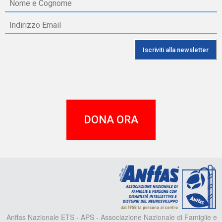
DONA ORA
A
Anffas Nazionale ETS - APS - Associazione Nazionale di Famiglie e