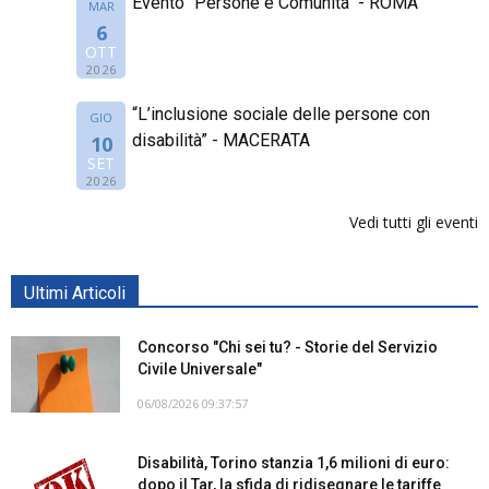
Evento "Persone e Comunità" - ROMA
MAR
6
OTT
2026
“L’inclusione sociale delle persone con
GIO
disabilità” - MACERATA
10
SET
2026
Vedi tutti gli eventi
Ultimi Articoli
Concorso "Chi sei tu? - Storie del Servizio
Civile Universale"
06/08/2026 09:37:57
Disabilità, Torino stanzia 1,6 milioni di euro:
dopo il Tar, la sfida di ridisegnare le tariffe