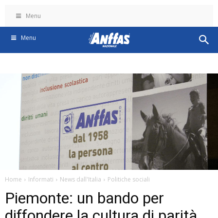
Menu
Menu
Home
Informati
News dall'Italia
Politiche sociali
Piemonte: un bando per
diffondere la cultura di parità