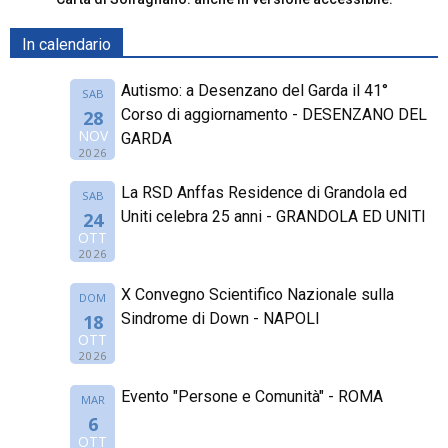
In calendario
Autismo: a Desenzano del Garda il 41°
SAB
Corso di aggiornamento - DESENZANO DEL
28
NOV
GARDA
2026
La RSD Anffas Residence di Grandola ed
SAB
Uniti celebra 25 anni - GRANDOLA ED UNITI
24
OTT
2026
X Convegno Scientifico Nazionale sulla
DOM
Sindrome di Down - NAPOLI
18
OTT
2026
Evento "Persone e Comunità" - ROMA
MAR
6
OTT