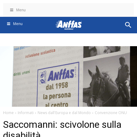
Menu
Menu
Home
Informati
News dall'Europa e dal Mondo
Convenzione ONU
Saccomanni: scivolone sulla
disabilità