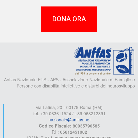
DONA ORA
A
Anffas Nazionale ETS - APS - Associazione Nazionale di Famiglie e
Persone con disabilità intellettive e disturbi del neurosviluppo
via Latina, 20 - 00179 Roma (RM)
tel. +39 063611524 / +39 063212391
nazionale@anffas.net
Codice Fiscale: 80035790585
P.I.:
05812451002
IBAN:
IT 44 L 02008 03284 000102973743