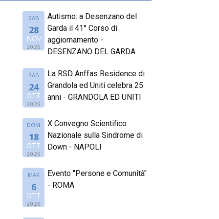
Autismo: a Desenzano del
SAB
Garda il 41° Corso di
28
NOV
aggiornamento -
2026
DESENZANO DEL GARDA
La RSD Anffas Residence di
SAB
Grandola ed Uniti celebra 25
24
OTT
anni - GRANDOLA ED UNITI
2026
X Convegno Scientifico
DOM
Nazionale sulla Sindrome di
18
OTT
Down - NAPOLI
2026
Evento "Persone e Comunità"
MAR
- ROMA
6
OTT
2026