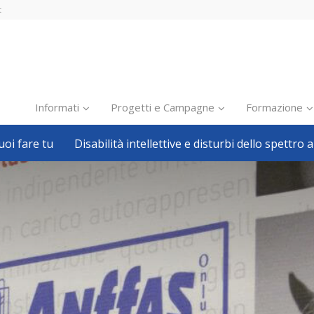
t
Informati
Progetti e Campagne
Formazione
oi fare tu
Disabilità intellettive e disturbi dello spettro a
Inclusione scolastica
Inclusione lavorativa
Notizie dalla FISH
Politiche sociali
Sport
Pillole
Formazione
Avvisi, bandi
Ricerca e Scienza
Welfare locale