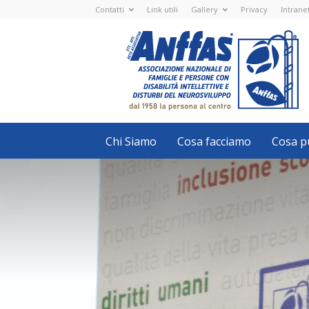
Contatti
Link utili
Gallery
Privacy
Intrane
Anffas
Nazionale
ETS
-
APS
-
Associazione
Nazionale
di
Famiglie
e
Persone
con
Chi Siamo
Cosa facciamo
Cosa pu
disabilità
intellettive
e
disturbi
del
neurosviluppo