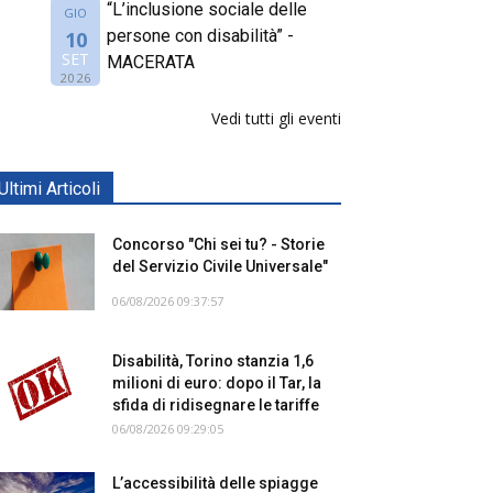
“L’inclusione sociale delle
GIO
persone con disabilità” -
10
SET
MACERATA
2026
Vedi tutti gli eventi
Ultimi Articoli
Concorso "Chi sei tu? - Storie
del Servizio Civile Universale"
06/08/2026 09:37:57
Disabilità, Torino stanzia 1,6
milioni di euro: dopo il Tar, la
sfida di ridisegnare le tariffe
06/08/2026 09:29:05
L’accessibilità delle spiagge