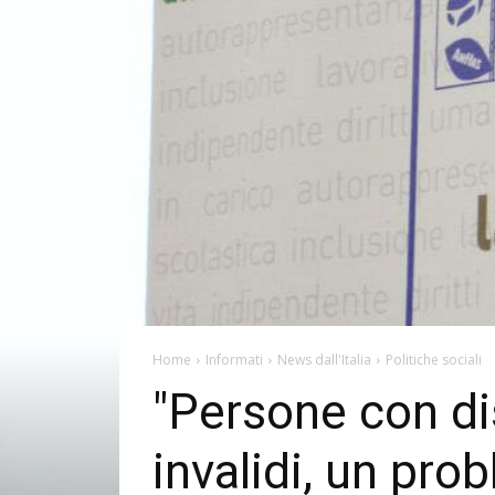
Home
Informati
News dall'Italia
Politiche sociali
"Persone con dis
invalidi, un pr