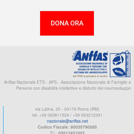
DONA ORA
A
Anffas Nazionale ETS - APS - Associazione Nazionale di Famiglie e
Persone con disabilità intellettive e disturbi del neurosviluppo
via Latina, 20 - 00179 Roma (RM)
tel. +39 063611524 / +39 063212391
nazionale@anffas.net
Codice Fiscale: 80035790585
P.I.:
05812451002