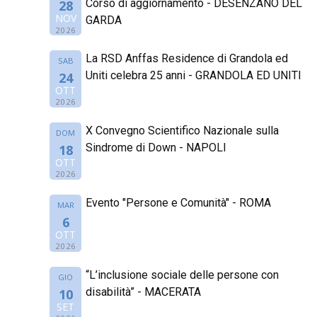
Corso di aggiornamento - DESENZANO DEL
28
NOV
GARDA
2026
La RSD Anffas Residence di Grandola ed
SAB
Uniti celebra 25 anni - GRANDOLA ED UNITI
24
OTT
2026
X Convegno Scientifico Nazionale sulla
DOM
Sindrome di Down - NAPOLI
18
OTT
2026
Evento "Persone e Comunità" - ROMA
MAR
6
OTT
2026
“L’inclusione sociale delle persone con
GIO
disabilità” - MACERATA
10
SET