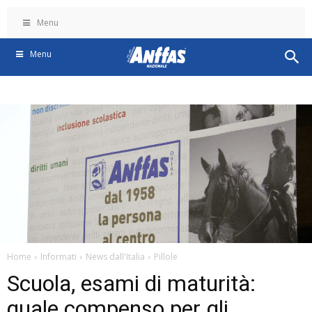
Menu
Menu
Home
Informati
News dall'Italia
Pillole
Scuola, esami di maturità:
quale compenso per gli