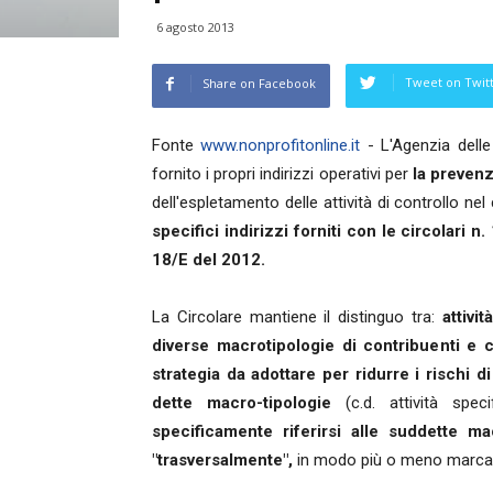
6 agosto 2013
Tweet on Twit
Share on Facebook
Fonte
www.nonprofitonline.it
- L'Agenzia delle
fornito i propri indirizzi operativi per
la prevenz
dell'espletamento delle attività di controllo ne
specifici indirizzi forniti con le circolari 
18/E del 2012.
La Circolare mantiene il distinguo tra:
attivi
diverse macrotipologie di contribuenti e 
strategia da adottare per ridurre i rischi 
dette macro-tipologie
(c.d. attività speci
specificamente riferirsi alle suddette ma
"trasversalmente",
in modo più o meno marcato (