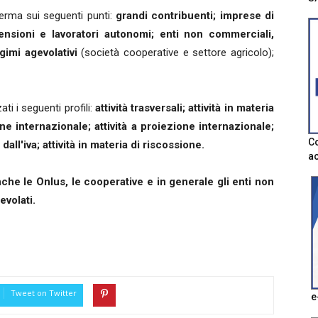
ferma sui seguenti punti:
grandi contribuenti; imprese di
nsioni e lavoratori autonomi; enti non commerciali,
gimi agevolativi
(società cooperative e settore agricolo);
i i seguenti profili:
attività trasversali; attività in materia
ione internazionale; attività a proiezione internazionale;
Co
si dall'iva; attività in materia di riscossione.
ac
che le Onlus, le cooperative e in generale gli enti non
evolati.
Tweet on Twitter
e