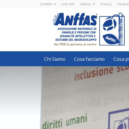
Contatti
Link utili
Gallery
Privacy
Intrane
Anffas
Nazionale
ETS
-
APS
-
Associazione
Nazionale
di
Famiglie
e
Persone
con
Chi Siamo
Cosa facciamo
Cosa pu
disabilità
intellettive
e
disturbi
del
neurosviluppo