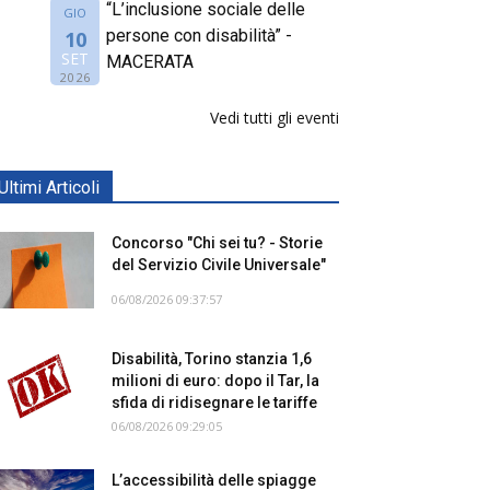
“L’inclusione sociale delle
GIO
persone con disabilità” -
10
SET
MACERATA
2026
Vedi tutti gli eventi
Ultimi Articoli
Concorso "Chi sei tu? - Storie
del Servizio Civile Universale"
06/08/2026 09:37:57
Disabilità, Torino stanzia 1,6
milioni di euro: dopo il Tar, la
sfida di ridisegnare le tariffe
06/08/2026 09:29:05
L’accessibilità delle spiagge