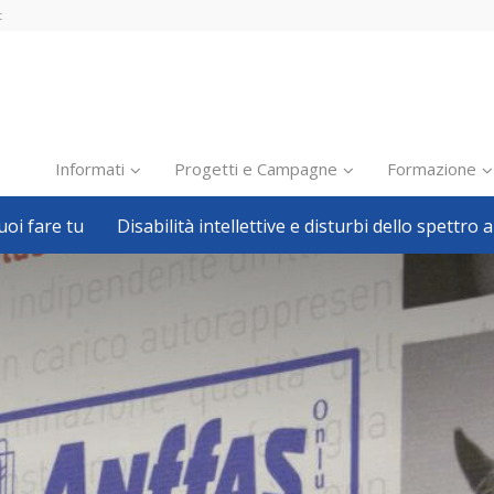
t
Informati
Progetti e Campagne
Formazione
oi fare tu
Disabilità intellettive e disturbi dello spettro a
Inclusione scolastica
Inclusione lavorativa
Notizie dalla FISH
Politiche sociali
Sport
Pillole
Formazione
Avvisi, bandi
Ricerca e Scienza
Welfare locale