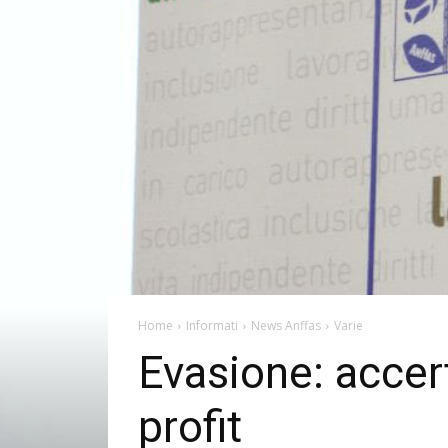
Home
Informati
News Anffas
Varie
Evasione: accer
profit