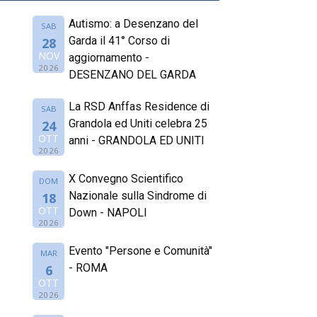
Autismo: a Desenzano del
SAB
Garda il 41° Corso di
28
NOV
aggiornamento -
2026
DESENZANO DEL GARDA
La RSD Anffas Residence di
SAB
Grandola ed Uniti celebra 25
24
OTT
anni - GRANDOLA ED UNITI
2026
X Convegno Scientifico
DOM
Nazionale sulla Sindrome di
18
OTT
Down - NAPOLI
2026
Evento "Persone e Comunità"
MAR
- ROMA
6
OTT
2026