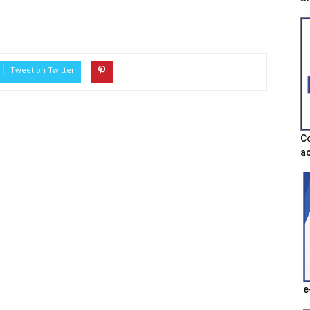
Tweet on Twitter
Co
ac
e