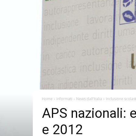
Home
Informati
News dall'Italia
Inclusione scolas
APS nazionali: e
e 2012