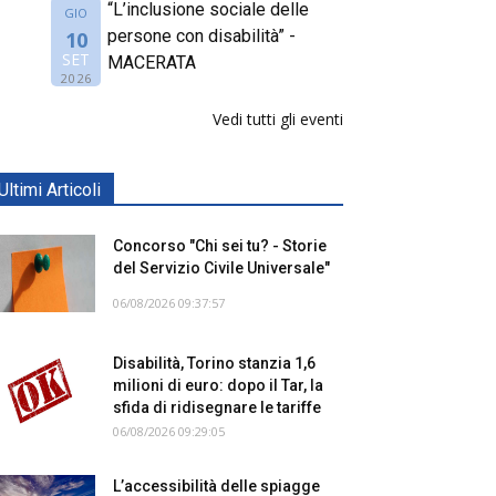
“L’inclusione sociale delle
GIO
persone con disabilità” -
10
SET
MACERATA
2026
Vedi tutti gli eventi
Ultimi Articoli
Concorso "Chi sei tu? - Storie
del Servizio Civile Universale"
06/08/2026 09:37:57
Disabilità, Torino stanzia 1,6
milioni di euro: dopo il Tar, la
sfida di ridisegnare le tariffe
06/08/2026 09:29:05
L’accessibilità delle spiagge