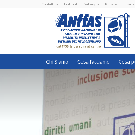
Contatti
Link utili
Gallery
Privacy
Intrane
Anffas
Nazionale
ETS
-
APS
-
Associazione
Nazionale
di
Famiglie
e
Persone
con
Chi Siamo
Cosa facciamo
Cosa pu
disabilità
intellettive
e
disturbi
del
neurosviluppo