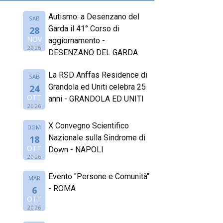
Autismo: a Desenzano del
SAB
Garda il 41° Corso di
28
NOV
aggiornamento -
2026
DESENZANO DEL GARDA
La RSD Anffas Residence di
SAB
Grandola ed Uniti celebra 25
24
OTT
anni - GRANDOLA ED UNITI
2026
X Convegno Scientifico
DOM
Nazionale sulla Sindrome di
18
OTT
Down - NAPOLI
2026
Evento "Persone e Comunità"
MAR
- ROMA
6
OTT
2026