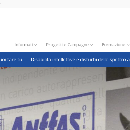
t
Informati
Progetti e Campagne
Formazione
oi fare tu
Disabilità intellettive e disturbi dello spettro a
Inclusione scolastica
Inclusione lavorativa
Notizie dalla FISH
Politiche sociali
Sport
Pillole
Formazione
Avvisi, bandi
Ricerca e Scienza
Welfare locale