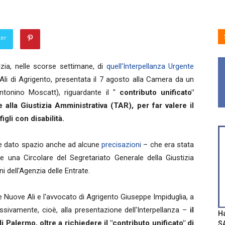
ter
izia, nelle scorse settimane, di
quell'Interpellanza Urgente
li di Agrigento, presentata il 7 agosto alla Camera da un
ntonino Moscatt), riguardante il "
contributo unificato"
e alla Giustizia Amministrativa (TAR), per far valere il
figli con disabilità.
te dato spazio anche ad alcune
precisazioni
– che era stata
e una Circolare del Segretariato Generale della Giustizia
 dell'Agenzia delle Entrate.
Nuove Ali e l'avvocato di Agrigento Giuseppe Impiduglia, a
ivamente, cioè, alla presentazione dell'Interpellanza –
il
Ha
Palermo, oltre a richiedere il "contributo unificato" di
SA