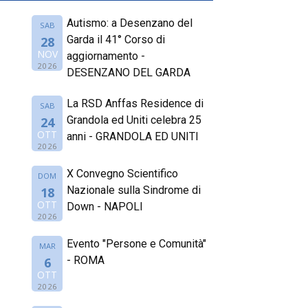
Autismo: a Desenzano del
SAB
Garda il 41° Corso di
28
NOV
aggiornamento -
2026
DESENZANO DEL GARDA
La RSD Anffas Residence di
SAB
Grandola ed Uniti celebra 25
24
OTT
anni - GRANDOLA ED UNITI
2026
X Convegno Scientifico
DOM
Nazionale sulla Sindrome di
18
OTT
Down - NAPOLI
2026
Evento "Persone e Comunità"
MAR
- ROMA
6
OTT
2026