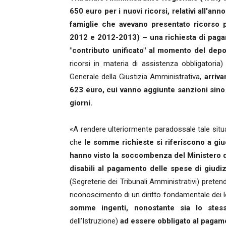
650 euro per i nuovi ricorsi, relativi all'ann
famiglie che avevano presentato ricorso p
2012 e 2012-2013) – una richiesta di pagame
"contributo unificato" al momento del depo
ricorsi in materia di assistenza obbligatoria)
Generale della Giustizia Amministrativa,
arriv
623 euro, cui vanno aggiunte sanzioni sin
giorni.
«A rendere ulteriormente paradossale tale situa
che
le somme richieste si riferiscono a gi
hanno visto la soccombenza del Ministero del
disabili al pagamento delle spese di giudi
(Segreterie dei Tribunali Amministrativi) preten
riconoscimento di un diritto fondamentale dei lor
somme ingenti, nonostante sia lo ste
dell'Istruzione)
ad essere obbligato al pagame