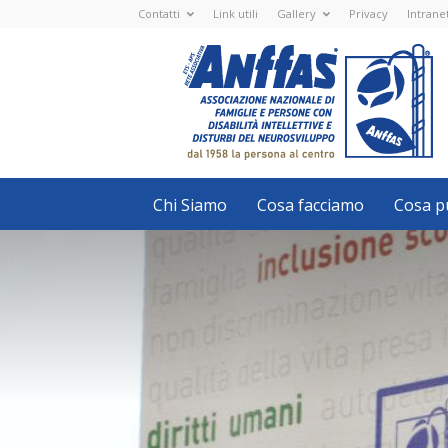
Contatti
Link utili
Gallery
Privacy
Intrane
Anffas
Nazionale
ETS
-
APS
-
Associazione
Nazionale
di
Famiglie
e
Persone
con
Chi Siamo
Cosa facciamo
Cosa pu
disabilità
intellettive
e
disturbi
del
neurosviluppo