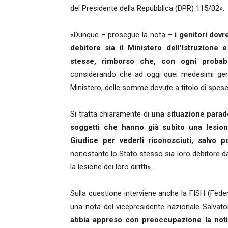
del Presidente della Repubblica (DPR) 115/02».
«Dunque – prosegue la nota –
i genitori dovr
debitore sia il Ministero dell'Istruzione
stesse, rimborso che, con ogni probabil
considerando che ad oggi quei medesimi geni
Ministero, delle somme dovute a titolo di spese
Si tratta chiaramente di
una situazione parad
soggetti che hanno già subìto una lesion
Giudice per vederli riconosciuti, salvo 
nonostante lo Stato stesso sia loro debitore d
la lesione dei loro diritti».
Sulla questione interviene anche la FISH (Feder
una nota del vicepresidente nazionale Salva
abbia appreso con preoccupazione la notiz