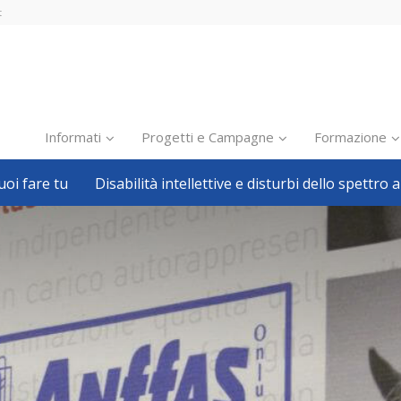
t
Informati
Progetti e Campagne
Formazione
oi fare tu
Disabilità intellettive e disturbi dello spettro a
Inclusione scolastica
Inclusione lavorativa
Notizie dalla FISH
Politiche sociali
Sport
Pillole
Formazione
Avvisi, bandi
Ricerca e Scienza
Welfare locale