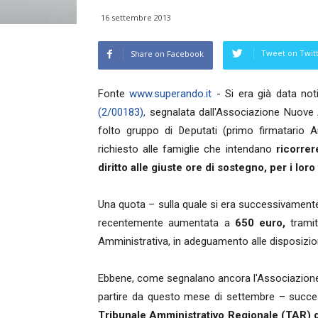
16 settembre 2013
Tweet on Twit
Share on Facebook
Fonte
www.superando.it
- Si era già data not
(2/00183),
segnalata dall'Associazione Nuove A
folto gruppo di Deputati (primo firmatario A
richiesto alle famiglie che intendano
ricorrer
diritto alle giuste ore di sostegno, per i loro 
Una quota – sulla quale si era successivamen
recentemente aumentata a
650 euro,
tramit
Amministrativa, in adeguamento alle disposizioni
Ebbene, come segnalano ancora l'Associazione 
partire da questo mese di settembre – success
Tribunale Amministrativo Regionale (TAR) di 