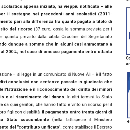
o scolastico appena iniziato, ha vieppiù notificato – alle
er il sostegno nei precedenti anni scolastici (2011-
nto pari alla differenza tra quanto pagato a titolo di
sito del ricorso
(37 euro, ossia la somma prevista per i
 e quanto previsto dalla citata Circolare del Segretariato
ando dunque a somme che in alcuni casi ammontano a
o al 200%, nel caso di omesso pagamento entro ottanta
Co
ac
zione – si legge in un comunicato di Nuove Ali – è il fatto
udizi conclusisi con sentenze passate in giudicato che
l'Istruzione e il riconoscimento del diritto dei minori
zio e al risarcimento del danno.
In altri termini, lo Stato
de da quei genitori, che hanno fatto e vinto un ricorso per il
o figli con disabilità,
il pagamento entro trenta giorni di
sso Stato soccombente
(nella fattispecie il Ministero
e
nto del "contributo unificato",
come stabilisce il Decreto