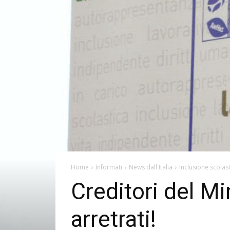
Home
Informati
News dall'Italia
Inclusione scolas
Creditori del Mi
arretrati!