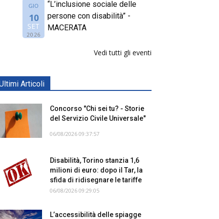
“L’inclusione sociale delle
GIO
persone con disabilità” -
10
SET
MACERATA
2026
Vedi tutti gli eventi
Ultimi Articoli
Concorso "Chi sei tu? - Storie
del Servizio Civile Universale"
06/08/2026 09:37:57
Disabilità, Torino stanzia 1,6
milioni di euro: dopo il Tar, la
sfida di ridisegnare le tariffe
06/08/2026 09:29:05
L’accessibilità delle spiagge