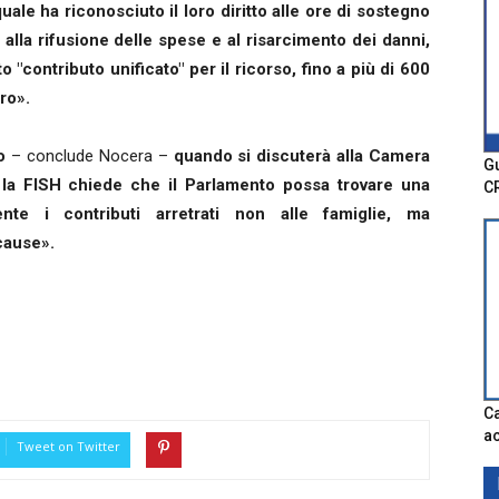
quale ha riconosciuto il loro diritto alle ore di sostegno
lla rifusione delle spese e al risarcimento dei danni,
o "contributo unificato" per il ricorso, fino a più di 600
ro».
o
– conclude Nocera –
quando si discuterà alla Camera
Gu
a, la FISH chiede che il Parlamento possa trovare una
C
nte i contributi arretrati non alle famiglie, ma
cause».
Ca
ac
Tweet on Twitter