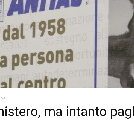
tica
nistero, ma intanto pag