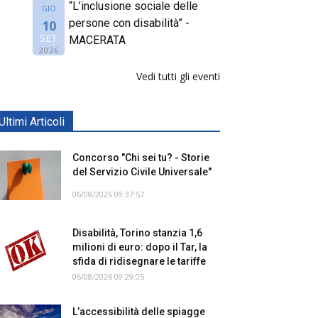
“L’inclusione sociale delle
GIO
persone con disabilità” -
10
SET
MACERATA
2026
Vedi tutti gli eventi
Ultimi Articoli
Concorso "Chi sei tu? - Storie
del Servizio Civile Universale"
06/08/2026 09:37:57
Disabilità, Torino stanzia 1,6
milioni di euro: dopo il Tar, la
sfida di ridisegnare le tariffe
06/08/2026 09:29:05
L’accessibilità delle spiagge