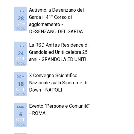
Autismo: a Desenzano del
SAB
Garda il 41° Corso di
28
NOV
aggiornamento -
2026
DESENZANO DEL GARDA
La RSD Anffas Residence di
SAB
Grandola ed Uniti celebra 25
24
OTT
anni - GRANDOLA ED UNITI
2026
X Convegno Scientifico
DOM
Nazionale sulla Sindrome di
18
OTT
Down - NAPOLI
2026
Evento "Persone e Comunità"
MAR
- ROMA
6
OTT
2026