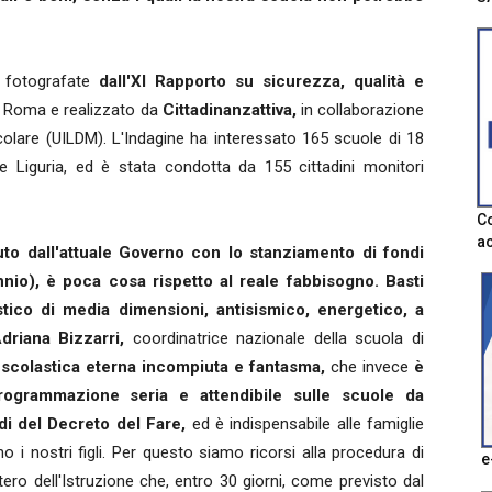
, fotografate
dall'XI Rapporto su sicurezza, qualità e
 Roma e realizzato da
Cittadinanzattiva,
in collaborazione
scolare (UILDM). L'Indagine ha interessato 165 scuole di 18
 e Liguria, ed è stata condotta da 155 cittadini monitori
Co
ac
to dall'attuale Governo con lo stanziamento di fondi
nnio), è poca cosa rispetto al reale fabbisogno. Basti
stico di media dimensioni, antisismico, energetico, a
driana Bizzarri,
coordinatrice nazionale della scuola di
 scolastica eterna incompiuta e fantasma,
che invece
è
programmazione seria e attendibile sulle scuole da
ndi del Decreto del Fare,
ed è indispensabile alle famiglie
o i nostri figli. Per questo siamo ricorsi alla procedura di
e
tero dell'Istruzione che, entro 30 giorni, come previsto dal