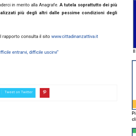
derci in merito alla Anagrafe.
A tutela soprattutto dei più
alizzati più degli altri dalle pessime condizioni degli
l rapporto consulta il sito
www.cittadinanzattiva.it
I
icile entrarvi, difficile uscirvi"
Tweet on Twitter
Pi
cl