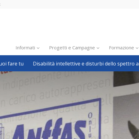
t
Informati
Progetti e Campagne
Formazione
oi fare tu
Disabilità intellettive e disturbi dello spettro a
Inclusione scolastica
Inclusione lavorativa
Notizie dalla FISH
Politiche sociali
Sport
Pillole
Formazione
Avvisi, bandi
Ricerca e Scienza
Welfare locale