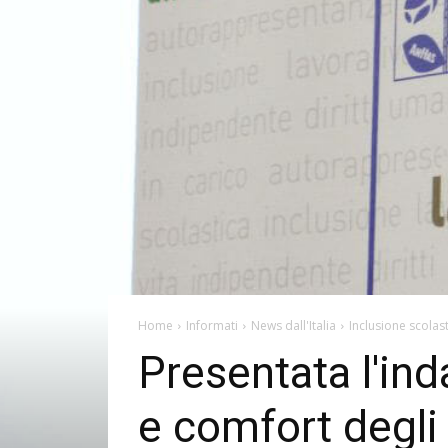
Home
Informati
News dall'Italia
Inclusione scolas
Presentata l'ind
e comfort degli 