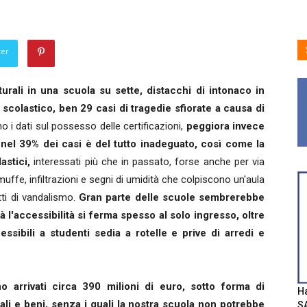
ter
turali in una scuola su sette, distacchi di intonaco in
scolastico, ben 29 casi di tragedie sfiorate a causa di
no i dati sul possesso delle certificazioni,
peggiora invece
nel 39% dei casi è del tutto inadeguato, così come la
lastici,
interessati più che in passato, forse anche per via
uffe, infiltrazioni e segni di umidità che colpiscono un'aula
ti di vandalismo.
Gran parte delle scuole sembrerebbe
tà l'accessibilità si ferma spesso al solo ingresso, oltre
ssibili a studenti sedia a rotelle e prive di arredi e
no arrivati circa 390 milioni di euro, sotto forma di
Ha
ali e beni, senza i quali la nostra scuola non potrebbe
SA