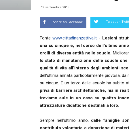
19 settembre 2013
Tweet on Twit
Share on Facebook
Fonte
www.cittadinanzattiva.it
-
Lesioni strut
una su cinque e, nel corso dell'ultimo anno 
crolli di diversa entità nelle scuole.
Migliora
lo stato di manutenzione delle scuole che 
qualità di vita all'interno degli ambienti sco
dell'ultima annata particolarmente piovosa, da m
su cinque. E un terzo delle scuole ha subito at
priva di barriere architettoniche, ma in real
troviamo aule in un caso su quattro inacce
attrezzature didattiche destinati a loro.
Sempre nell'ultimo anno,
dalle famiglie so
contributo volontario o donazione di materi