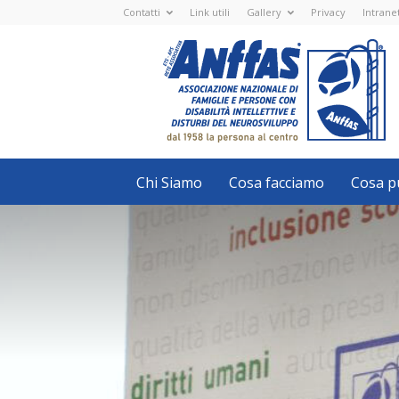
Contatti
Link utili
Gallery
Privacy
Intrane
Anffas
Nazionale
ETS
-
APS
-
Associazione
Nazionale
di
Famiglie
e
Persone
con
Chi Siamo
Cosa facciamo
Cosa pu
disabilità
intellettive
e
disturbi
del
neurosviluppo