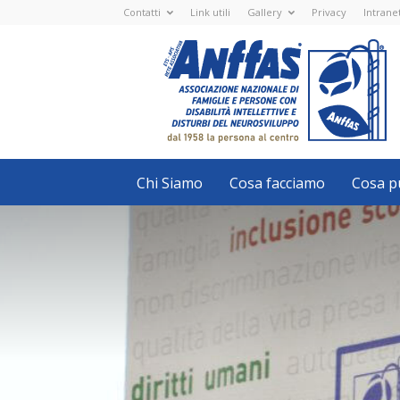
Contatti
Link utili
Gallery
Privacy
Intrane
Anffas
Nazionale
ETS
-
APS
-
Associazione
Nazionale
di
Famiglie
e
Persone
con
Chi Siamo
Cosa facciamo
Cosa pu
disabilità
intellettive
e
disturbi
del
neurosviluppo