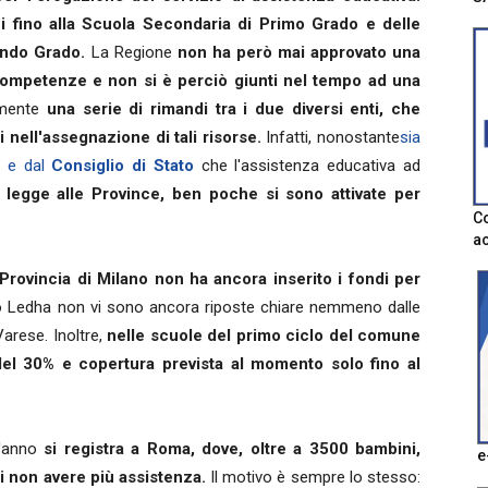
fino alla Scuola Secondaria di Primo Grado e delle
ondo Grado.
La Regione
non ha però mai approvato una
competenze e non si è perciò giunti nel tempo ad una
rmente
una serie di rimandi tra i due diversi enti, che
ell'assegnazione di tali risorse.
Infatti, nonostante
sia
ia e dal
Consiglio di Stato
che l'assistenza educativa ad
 legge alle Province,
ben poche si sono attivate per
Co
ac
 Provincia di Milano non ha ancora inserito i fondi per
 Ledha non vi sono ancora riposte chiare nemmeno dalle
arese. Inoltre,
nelle scuole del primo ciclo del comune
del 30% e copertura prevista al momento solo fino al
t'anno
si registra a Roma, dove, oltre a 3500 bambini,
e
i non avere più assistenza.
Il motivo è sempre lo stesso: