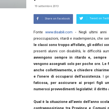
19 settembre 2013
Tweet on Twit
Share on Facebook
Fonte
www.disabili.com
- Negli ultimi anni 
preoccupazioni, ritardi e inadempienze, che s
le classi sono troppo affollate, gli edifici 
presenti alunni con disabilità, le difficoltà 
avvengono sempre in ritardo e, sempre p
vengono assegnati solo per poche ore.
Le f
anche collettivamente, a chiedere chiarimen
e l'onere di occuparsi dell'assistenza.
I ge
faticosa, per assicurare ai propri figli un
numerosi provvedimenti legislativi: il diritto 
Qual è la situazione all'avvio dell'anno scol
contrapposizione tra Province e Comuni pe