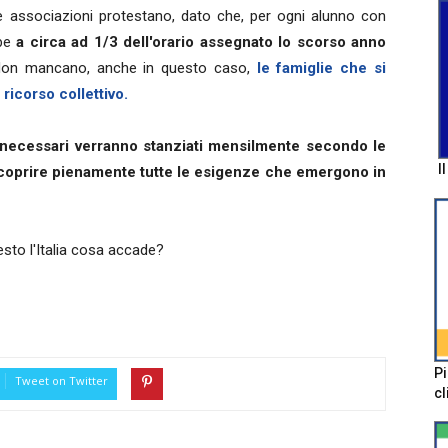
e associazioni protestano, dato che, per ogni alunno con
be
a circa ad 1/3 dell'orario assegnato lo scorso anno
on mancano, anche in questo caso,
le famiglie che si
icorso collettivo.
 necessari verranno stanziati mensilmente secondo le
I
 coprire pienamente tutte le esigenze che emergono in
esto l'Italia cosa accade?
Pi
Tweet on Twitter
cl