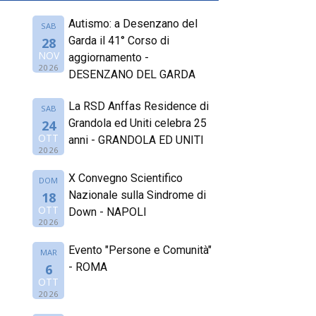
Autismo: a Desenzano del
SAB
Garda il 41° Corso di
28
NOV
aggiornamento -
2026
DESENZANO DEL GARDA
La RSD Anffas Residence di
SAB
Grandola ed Uniti celebra 25
24
OTT
anni - GRANDOLA ED UNITI
2026
X Convegno Scientifico
DOM
Nazionale sulla Sindrome di
18
OTT
Down - NAPOLI
2026
Evento "Persone e Comunità"
MAR
- ROMA
6
OTT
2026