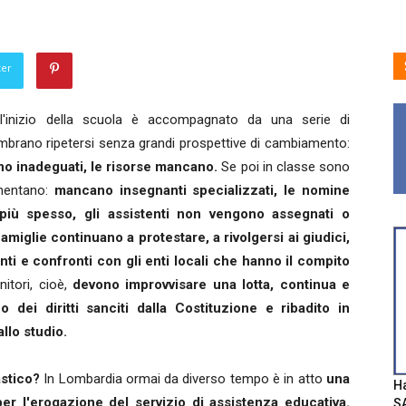
ter
l'inizio della scuola è accompagnato da una serie di
embrano ripetersi senza grandi prospettive di cambiamento:
sono inadeguati, le risorse mancano.
Se poi in classe sono
aumentano:
mancano insegnanti specializzati, le nomine
iù spesso, gli assistenti non vengono assegnati o
amiglie continuano a protestare, a rivolgersi ai giudici,
ti e confronti con gli enti locali che hanno il compito
nitori, cioè,
devono improvvisare una lotta, continua e
o dei diritti sanciti dalla Costituzione e ribadito in
allo studio.
astico?
In Lombardia ormai da diverso tempo è in atto
una
Ha
r l'erogazione del servizio di assistenza educativa.
SA