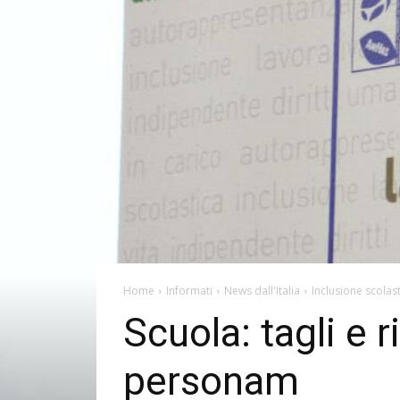
Home
Informati
News dall'Italia
Inclusione scolas
Scuola: tagli e r
personam