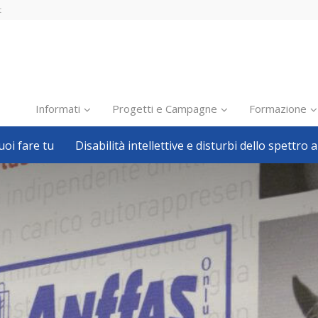
t
Informati
Progetti e Campagne
Formazione
oi fare tu
Disabilità intellettive e disturbi dello spettro a
Inclusione scolastica
Inclusione lavorativa
Notizie dalla FISH
Politiche sociali
Sport
Pillole
Formazione
Avvisi, bandi
Ricerca e Scienza
Welfare locale