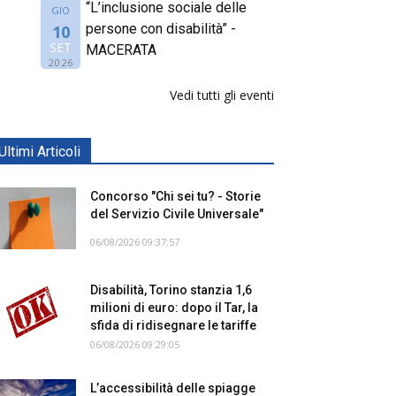
“L’inclusione sociale delle
GIO
persone con disabilità” -
10
SET
MACERATA
2026
Vedi tutti gli eventi
Ultimi Articoli
Concorso "Chi sei tu? - Storie
del Servizio Civile Universale"
06/08/2026 09:37:57
Disabilità, Torino stanzia 1,6
milioni di euro: dopo il Tar, la
sfida di ridisegnare le tariffe
06/08/2026 09:29:05
L’accessibilità delle spiagge