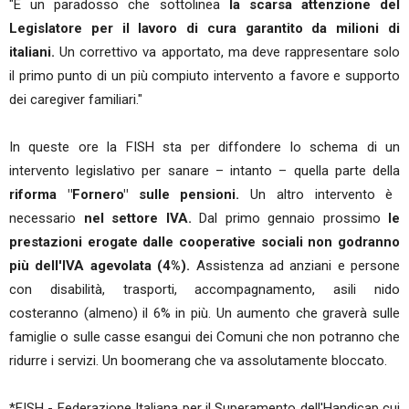
"È un paradosso che sottolinea
la scarsa attenzione del
Legislatore per il lavoro di cura garantito da milioni di
italiani.
Un correttivo va apportato, ma deve rappresentare solo
il primo punto di un più compiuto intervento a favore e supporto
dei caregiver familiari."
In queste ore la FISH sta per diffondere lo schema di un
intervento legislativo per sanare – intanto – quella parte della
riforma "Fornero" sulle pensioni.
Un altro intervento è
necessario
nel settore IVA.
Dal primo gennaio prossimo
le
prestazioni erogate dalle cooperative sociali non godranno
più dell'IVA agevolata (4%).
Assistenza ad anziani e persone
con disabilità, trasporti, accompagnamento, asili nido
costeranno (almeno) il 6% in più. Un aumento che graverà sulle
famiglie o sulle casse esangui dei Comuni che non potranno che
ridurre i servizi. Un boomerang che va assolutamente bloccato.
*FISH - Federazione Italiana per il Superamento dell'Handicap cui