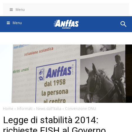
Menu
Menu
Home
Informati
News dall'Italia
Convenzione ONU
Legge di stabilità 2014:
richieste FISH al Governo