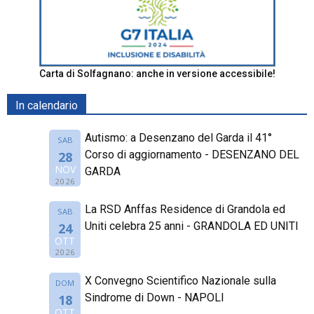
Carta di Solfagnano: anche in versione accessibile!
In calendario
Autismo: a Desenzano del Garda il 41°
SAB
Corso di aggiornamento - DESENZANO DEL
28
NOV
GARDA
2026
La RSD Anffas Residence di Grandola ed
SAB
Uniti celebra 25 anni - GRANDOLA ED UNITI
24
OTT
2026
X Convegno Scientifico Nazionale sulla
DOM
Sindrome di Down - NAPOLI
18
OTT