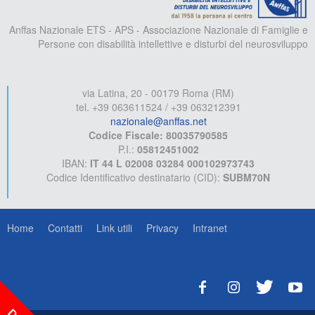
Anffas Nazionale ETS - APS - Associazione Nazionale di Famiglie e
Persone con disabilità intellettive e disturbi del neurosviluppo
via Latina, 20 - 00179 Roma (RM)
tel. +39 063611524 / +39 063212391
nazionale@anffas.net
Codice Fiscale: 80035790585
P.I.:
05812451002
IBAN:
IT 44 L 02008 03284 000102973743
Codice Identificativo destinatario (CID):
SUBM70N
Home
Contatti
Link utili
Privacy
Intranet