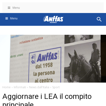
Menu
Menu
Home
Informati
News dall'Italia
Sport
Aggiornare i LEA il compito
principale