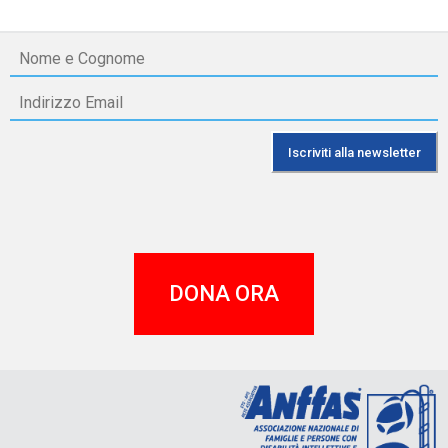
DONA ORA
A