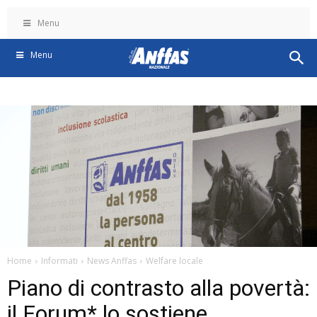
Menu
Menu
Home
Informati
News Anffas
Welfare locale
Piano di contrasto alla povertà:
il Forum* lo sostiene