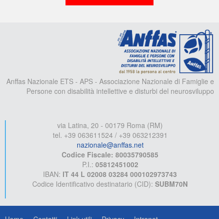
A
Anffas Nazionale ETS - APS - Associazione Nazionale di Famiglie e
Persone con disabilità intellettive e disturbi del neurosviluppo
via Latina, 20 - 00179 Roma (RM)
tel. +39 063611524 / +39 063212391
nazionale@anffas.net
Codice Fiscale: 80035790585
P.I.:
05812451002
IBAN:
IT 44 L 02008 03284 000102973743
Codice Identificativo destinatario (CID):
SUBM70N
Home
Contatti
Link utili
Privacy
Intranet