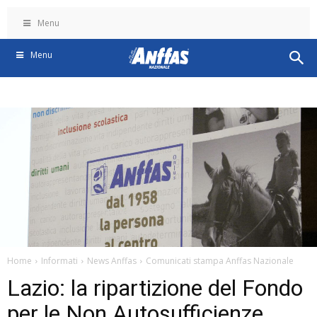
Menu
Menu
Home
Informati
News Anffas
Comunicati stampa Anffas Nazionale
Lazio: la ripartizione del Fondo
per le Non Autosufficienze