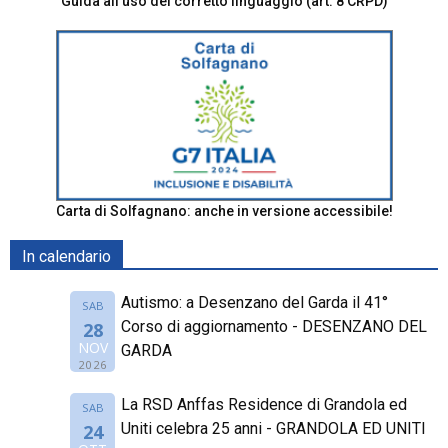
Guida all’uso del corretto linguaggio (art. 8 CRPD)
Carta di Solfagnano: anche in versione accessibile!
In calendario
Autismo: a Desenzano del Garda il 41°
SAB
Corso di aggiornamento - DESENZANO DEL
28
NOV
GARDA
2026
La RSD Anffas Residence di Grandola ed
SAB
Uniti celebra 25 anni - GRANDOLA ED UNITI
24