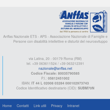
A
Anffas Nazionale ETS - APS - Associazione Nazionale di Famiglie e
Persone con disabilità intellettive e disturbi del neurosviluppo
via Latina, 20 - 00179 Roma (RM)
tel. +39 063611524 / +39 063212391
nazionale@anffas.net
Codice Fiscale: 80035790585
P.I.:
05812451002
IBAN:
IT 44 L 02008 03284 000102973743
Codice Identificativo destinatario (CID):
SUBM70N
Home
Contatti
Link utili
Privacy
Intranet