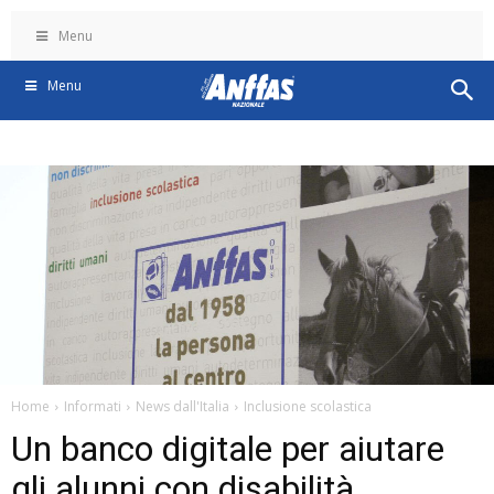
Menu
Menu
Home
Informati
News dall'Italia
Inclusione scolastica
Un banco digitale per aiutare
gli alunni con disabilità