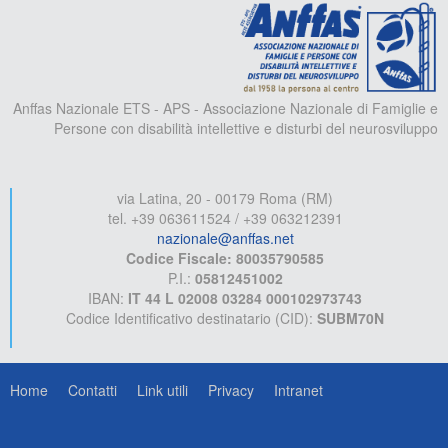
A
Anffas Nazionale ETS - APS - Associazione Nazionale di Famiglie e
Persone con disabilità intellettive e disturbi del neurosviluppo
via Latina, 20 - 00179 Roma (RM)
tel. +39 063611524 / +39 063212391
nazionale@anffas.net
Codice Fiscale: 80035790585
P.I.:
05812451002
IBAN:
IT 44 L 02008 03284 000102973743
Codice Identificativo destinatario (CID):
SUBM70N
Home
Contatti
Link utili
Privacy
Intranet