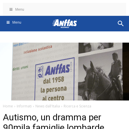
Menu
Menu
Home
Informati
News dall'Italia
Ricerca e Scienza
Autismo, un dramma per
90mila famiglie lombarde