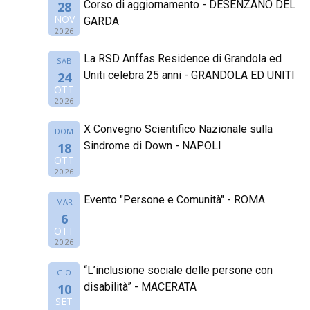
Corso di aggiornamento - DESENZANO DEL
28
NOV
GARDA
2026
La RSD Anffas Residence di Grandola ed
SAB
Uniti celebra 25 anni - GRANDOLA ED UNITI
24
OTT
2026
X Convegno Scientifico Nazionale sulla
DOM
Sindrome di Down - NAPOLI
18
OTT
2026
Evento "Persone e Comunità" - ROMA
MAR
6
OTT
2026
“L’inclusione sociale delle persone con
GIO
disabilità” - MACERATA
10
SET