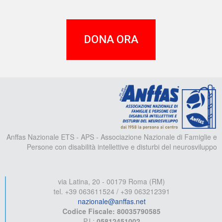
DONA ORA
A
Anffas Nazionale ETS - APS - Associazione Nazionale di Famiglie e
Persone con disabilità intellettive e disturbi del neurosviluppo
via Latina, 20 - 00179 Roma (RM)
tel. +39 063611524 / +39 063212391
nazionale@anffas.net
Codice Fiscale: 80035790585
P.I.:
05812451002