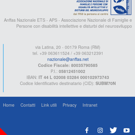
Anffas Nazionale ETS - APS - Associazione Nazionale di Famiglie e
Persone con disabilità intellettive e disturbi del neurosviluppo
via Latina, 20 - 00179 Roma (RM)
tel. +39 063611524 / +39 063212391
nazionale@anffas.net
Codice Fiscale: 80035790585
P.I.:
05812451002
IBAN:
IT 44 L 02008 03284 000102973743
Codice Identificativo destinatario (CID):
SUBM70N
Home
Contatti
Link utili
Privacy
Intranet