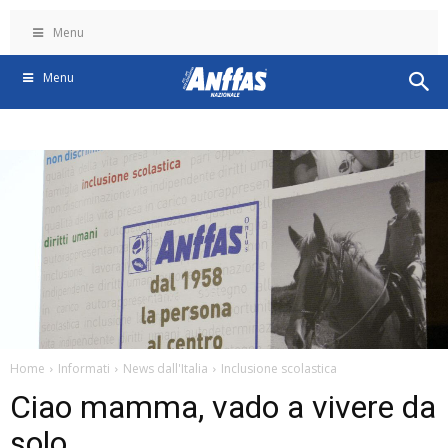
Menu
Menu
Home
Informati
News dall'Italia
Inclusione scolastica
Ciao mamma, vado a vivere da
solo