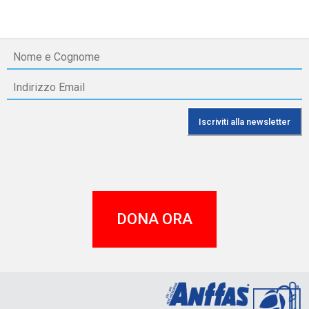
DONA ORA
A