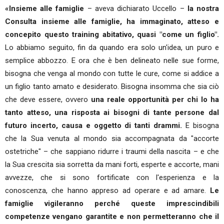
«Insieme alle famiglie
– aveva dichiarato Uccello –
la nostra
Consulta insieme alle famiglie, ha immaginato, atteso e
concepito questo training abitativo, quasi "come un figlio".
Lo abbiamo seguito, fin da quando era solo un'idea, un puro e
semplice abbozzo. E ora che è ben delineato nelle sue forme,
bisogna che venga al mondo con tutte le cure, come si addice a
un figlio tanto amato e desiderato. Bisogna insomma che sia ciò
che deve essere, ovvero
una reale opportunità per chi lo ha
tanto atteso, una risposta ai bisogni di tante persone dal
futuro incerto, causa e oggetto di tanti drammi.
E bisogna
che la Sua venuta al mondo sia accompagnata da "accorte
ostetriche" – che sappiano ridurre i traumi della nascita – e che
la Sua crescita sia sorretta da mani forti, esperte e accorte, mani
avvezze, che si sono fortificate con l'esperienza e la
conoscenza, che hanno appreso ad operare e ad amare.
Le
famiglie vigileranno perché queste imprescindibili
competenze vengano garantite e non permetteranno che il