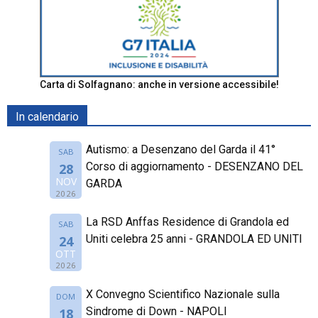
Carta di Solfagnano: anche in versione accessibile!
In calendario
Autismo: a Desenzano del Garda il 41°
SAB
Corso di aggiornamento - DESENZANO DEL
28
NOV
GARDA
2026
La RSD Anffas Residence di Grandola ed
SAB
Uniti celebra 25 anni - GRANDOLA ED UNITI
24
OTT
2026
X Convegno Scientifico Nazionale sulla
DOM
Sindrome di Down - NAPOLI
18