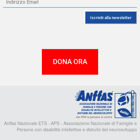
DONA ORA
A
Anffas Nazionale ETS - APS - Associazione Nazionale di Famiglie e
Persone con disabilità intellettive e disturbi del neurosviluppo