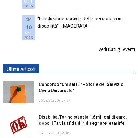
OTT
2026
“L’inclusione sociale delle persone con
GIO
disabilità” - MACERATA
10
SET
2026
Vedi tutti gli eventi
Ultimi Articoli
Concorso "Chi sei tu? - Storie del Servizio
Civile Universale"
06/08/2026 09:37:57
Disabilità, Torino stanzia 1,6 milioni di euro:
dopo il Tar, la sfida di ridisegnare le tariffe
06/08/2026 09:29:05