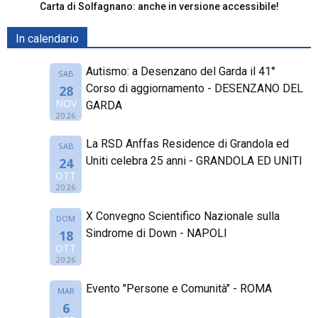
Carta di Solfagnano: anche in versione accessibile!
In calendario
Autismo: a Desenzano del Garda il 41°
SAB
Corso di aggiornamento - DESENZANO DEL
28
NOV
GARDA
2026
La RSD Anffas Residence di Grandola ed
SAB
Uniti celebra 25 anni - GRANDOLA ED UNITI
24
OTT
2026
X Convegno Scientifico Nazionale sulla
DOM
Sindrome di Down - NAPOLI
18
OTT
2026
Evento "Persone e Comunità" - ROMA
MAR
6