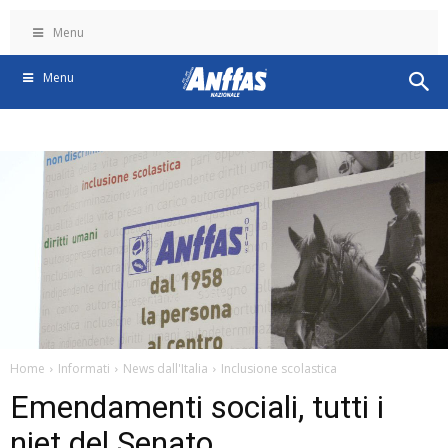
Menu
Menu
Home
Informati
News dall'Italia
Inclusione scolastica
Emendamenti sociali, tutti i
niet del Senato