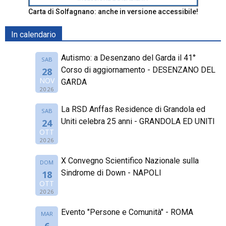
Carta di Solfagnano: anche in versione accessibile!
In calendario
Autismo: a Desenzano del Garda il 41°
SAB
Corso di aggiornamento - DESENZANO DEL
28
NOV
GARDA
2026
La RSD Anffas Residence di Grandola ed
SAB
Uniti celebra 25 anni - GRANDOLA ED UNITI
24
OTT
2026
X Convegno Scientifico Nazionale sulla
DOM
Sindrome di Down - NAPOLI
18
OTT
2026
Evento "Persone e Comunità" - ROMA
MAR
6