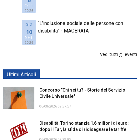
OTT
2026
“L’inclusione sociale delle persone con
GIO
disabilità” - MACERATA
10
SET
2026
Vedi tutti gli eventi
Ultimi Articoli
Concorso "Chi sei tu? - Storie del Servizio
Civile Universale"
06/08/2026 09:37:57
Disabilità, Torino stanzia 1,6 milioni di euro:
dopo il Tar, la sfida di ridisegnare le tariffe
06/08/2026 09:29:05