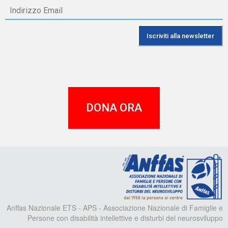
DONA ORA
A
Anffas Nazionale ETS - APS - Associazione Nazionale di Famiglie e
Persone con disabilità intellettive e disturbi del neurosviluppo