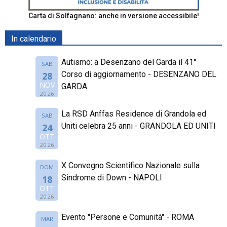
Carta di Solfagnano: anche in versione accessibile!
In calendario
Autismo: a Desenzano del Garda il 41°
SAB
Corso di aggiornamento - DESENZANO DEL
28
NOV
GARDA
2026
La RSD Anffas Residence di Grandola ed
SAB
Uniti celebra 25 anni - GRANDOLA ED UNITI
24
OTT
2026
X Convegno Scientifico Nazionale sulla
DOM
Sindrome di Down - NAPOLI
18
OTT
2026
Evento "Persone e Comunità" - ROMA
MAR