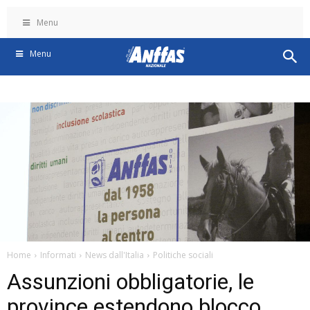
Menu
Menu
Home
Informati
News dall'Italia
Politiche sociali
Assunzioni obbligatorie, le
province estendono blocco