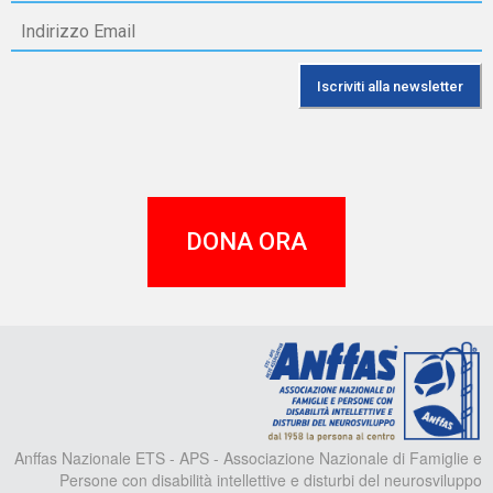
DONA ORA
A
Anffas Nazionale ETS - APS - Associazione Nazionale di Famiglie e
Persone con disabilità intellettive e disturbi del neurosviluppo