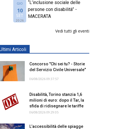
“L’inclusione sociale delle
GIO
persone con disabilità” -
10
SET
MACERATA
2026
Vedi tutti gli eventi
Ultimi Articoli
Concorso "Chi sei tu? - Storie
del Servizio Civile Universale"
06/08/2026 09:37:57
Disabilità, Torino stanzia 1,6
milioni di euro: dopo il Tar, la
sfida di ridisegnare le tariffe
06/08/2026 09:29:05
L’accessibilità delle spiagge