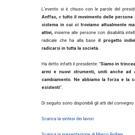
L'evento si è chiuso con le parole del pres
Anffas,
e
tutto il movimento delle persone c
sistema in cui ci troviamo attualmente m
attivi,
insieme alle persone con disabilità intel
radicale che ha alla base
il progetto indi
radicarsi in tutta la società.
Ha detto infatti il presidente:
"Siamo in trince
armi e nuovi strumenti, uniti anche ad a
cambiamento. Ne abbiamo la forza e la cap
esistenti".
Di seguito sono disponibili gli atti del convegno
Scarica la sintesi dei lavori
Scarica la presentazione di Marco Bollani