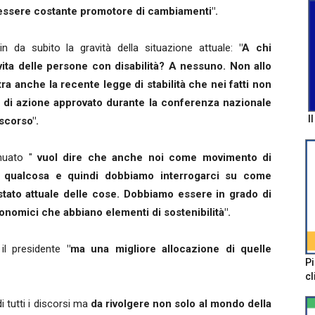
r essere costante promotore di cambiamenti".
n da subito la gravità della situazione attuale:
"A chi
 vita delle persone con disabilità? A nessuno. Non allo
tra anche la recente legge di stabilità che nei fatti non
e di azione approvato durante la conferenza nazionale
I
 scorso".
nuato "
vuol dire che anche noi come movimento di
o qualcosa e quindi dobbiamo interrogarci su come
stato attuale delle cose. Dobbiamo essere in grado di
onomici che abbiano elementi di sostenibilità".
il presidente
"ma una migliore allocazione di quelle
Pi
cl
di tutti i discorsi ma
da rivolgere non solo al mondo della