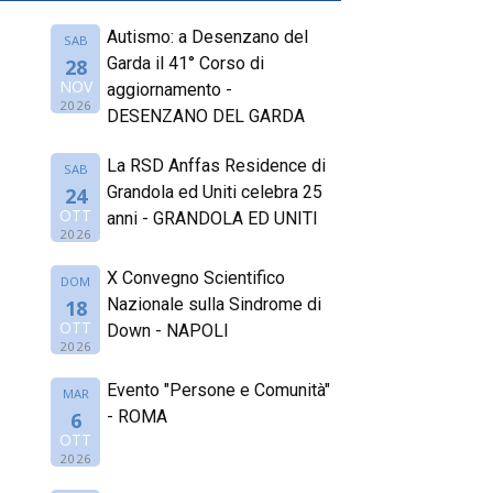
Autismo: a Desenzano del
SAB
Garda il 41° Corso di
28
NOV
aggiornamento -
2026
DESENZANO DEL GARDA
La RSD Anffas Residence di
SAB
Grandola ed Uniti celebra 25
24
OTT
anni - GRANDOLA ED UNITI
2026
X Convegno Scientifico
DOM
Nazionale sulla Sindrome di
18
OTT
Down - NAPOLI
2026
Evento "Persone e Comunità"
MAR
- ROMA
6
OTT
2026