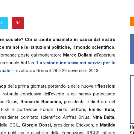
ter
one sociale? Chi si sente chiamato in causa dal nostro
e tra noi e le istituzioni politiche, il mondo scientifico,
domande poste dal moderatore
Marco Bollani
all'apertura
o nazionale Anffas
"
La visione inclusiva nei servizi per le
onale"
- svoltosi a Roma il 28 e 29 novembre 2013.
hop
della prima giornata portando a delle nuove
riflessioni
a rotonda conclusiva dell'evento a cui hanno partecipato
fas Onlus,
Riccardo Bonacina,
presidente e direttore del
 Fish e portavoce Forum Terzo Settore,
Emilio Rota,
residente comitato scientifico Anffas Onlus,
Nina Daita,
 della CGIL,
Giorgio Dossi,
presidente Erickson, e
Matilde
Ha
te pubblica e disabilità della Fondazione IRCCS istituto
SA