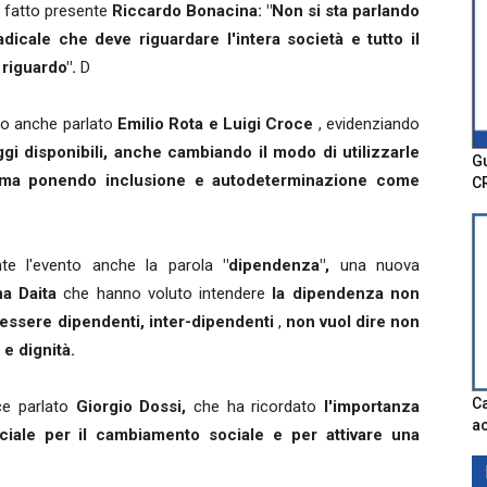
 fatto presente
Riccardo Bonacina: "Non si sta parlando
dicale che deve riguardare l'intera società e tutto il
 riguardo".
D
o anche parlato
Emilio Rota e Luigi Croce
, evidenziando
ggi disponibili, anche cambiando il modo di utilizzarle
Gu
tà ma ponendo inclusione e autodeterminazione come
C
te l'evento anche la parola
"dipendenza",
una nuova
a Daita
che hanno voluto intendere
la dipendenza non
essere dipendenti, inter-dipendenti
,
non vuol dire non
e dignità.
Ca
ce parlato
Giorgio Dossi,
che ha ricordato
l'importanza
ac
uciale per il cambiamento sociale e per attivare una