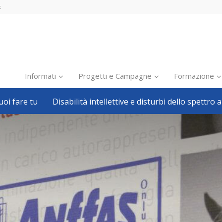
t
Informati
Progetti e Campagne
Formazione
oi fare tu
Disabilità intellettive e disturbi dello spettro a
Inclusione scolastica
Inclusione lavorativa
Notizie dalla FISH
Politiche sociali
Sport
Pillole
Formazione
Avvisi, bandi
Ricerca e Scienza
Welfare locale