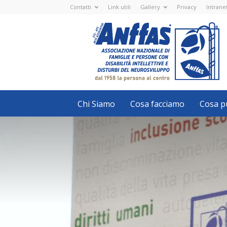
Contatti
Link utili
Gallery
Privacy
Intrane
Anffas
Nazionale
ETS
-
APS
-
Associazione
Nazionale
di
Famiglie
e
Persone
con
Chi Siamo
Cosa facciamo
Cosa pu
disabilità
intellettive
e
disturbi
del
neurosviluppo