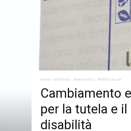
Home
Informati
News Anffas
Welfare locale
Cambiamento e I
per la tutela e i
disabilità