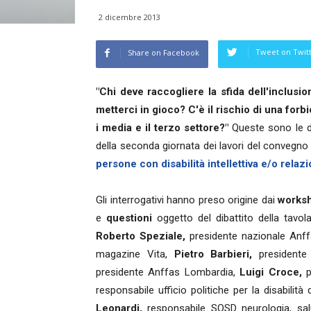
2 dicembre 2013
Tweet on Twit
Share on Facebook
"Chi deve raccogliere la sfida dell'inclusi
metterci in gioco? C'è il rischio di una forbic
i media e il terzo settore?"
Queste sono le 
della seconda giornata dei lavori del convegn
persone con disabilità intellettiva e/o relazi
Gli interrogativi hanno preso origine dai
works
e
questioni
oggetto del dibattito della tavol
Roberto Speziale,
presidente nazionale Anf
magazine Vita,
Pietro Barbieri,
presidente
presidente Anffas Lombardia,
Luigi Croce,
p
responsabile ufficio politiche per la disabilità
Leonardi,
responsabile SOSD neurologia, salu