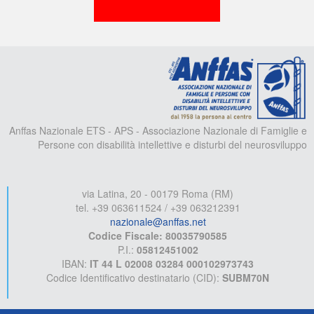
A
Anffas Nazionale ETS - APS - Associazione Nazionale di Famiglie e
Persone con disabilità intellettive e disturbi del neurosviluppo
via Latina, 20 - 00179 Roma (RM)
tel. +39 063611524 / +39 063212391
nazionale@anffas.net
Codice Fiscale: 80035790585
P.I.:
05812451002
IBAN:
IT 44 L 02008 03284 000102973743
Codice Identificativo destinatario (CID):
SUBM70N