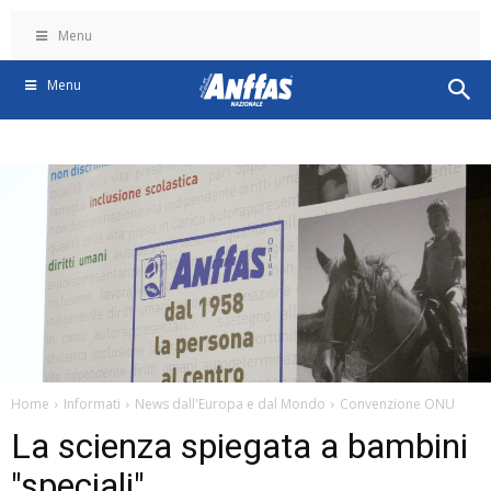
Menu
Menu
Home
Informati
News dall'Europa e dal Mondo
Convenzione ONU
La scienza spiegata a bambini
"speciali"