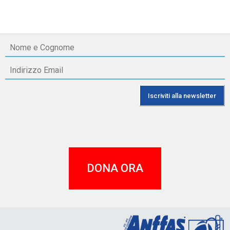
DONA ORA
A