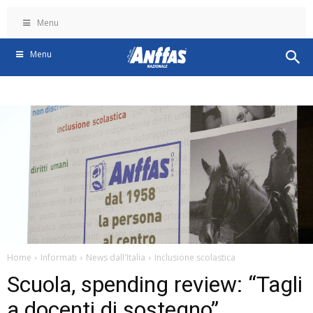
Menu
Menu
Home
Informati
News dall'Italia
Inclusione scolastica
Scuola, spending review: “Tagli
a docenti di sostegno”