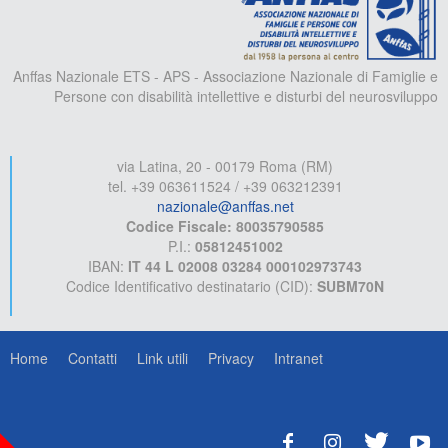
Anffas Nazionale ETS - APS - Associazione Nazionale di Famiglie e
Persone con disabilità intellettive e disturbi del neurosviluppo
via Latina, 20 - 00179 Roma (RM)
tel. +39 063611524 / +39 063212391
nazionale@anffas.net
Codice Fiscale: 80035790585
P.I.:
05812451002
IBAN:
IT 44 L 02008 03284 000102973743
Codice Identificativo destinatario (CID):
SUBM70N
Home
Contatti
Link utili
Privacy
Intranet