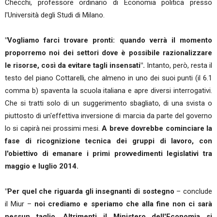
Checchi, professore ordinario di Economia politica presso
l'Università degli Studi di Milano.
"Vogliamo farci trovare pronti: quando verrà il momento
proporremo noi dei settori dove è possibile razionalizzare
le risorse, così da evitare tagli insensati".
Intanto, però, resta il
testo del piano Cottarelli, che almeno in uno dei suoi punti (il 6.1
comma b) spaventa la scuola italiana e apre diversi interrogativi.
Che si tratti solo di un suggerimento sbagliato, di una svista o
piuttosto di un'effettiva inversione di marcia da parte del governo
lo si capirà nei prossimi mesi.
A breve dovrebbe cominciare la
fase di ricognizione tecnica dei gruppi di lavoro, con
l'obiettivo di emanare i primi provvedimenti legislativi tra
maggio e luglio 2014.
"Per quel che riguarda gli insegnanti di sostegno
– conclude
il Miur –
noi crediamo e speriamo che alla fine non ci sarà
nessun taglio. Altrimenti il Ministero dell'Economia si