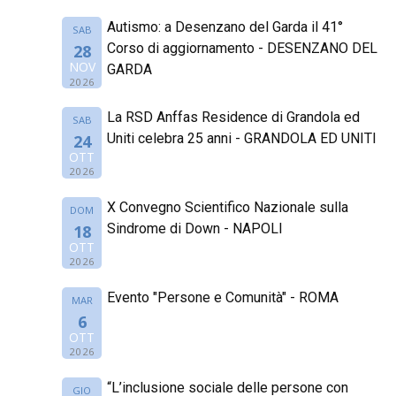
Autismo: a Desenzano del Garda il 41°
SAB
Corso di aggiornamento - DESENZANO DEL
28
NOV
GARDA
2026
La RSD Anffas Residence di Grandola ed
SAB
Uniti celebra 25 anni - GRANDOLA ED UNITI
24
OTT
2026
X Convegno Scientifico Nazionale sulla
DOM
Sindrome di Down - NAPOLI
18
OTT
2026
Evento "Persone e Comunità" - ROMA
MAR
6
OTT
2026
“L’inclusione sociale delle persone con
GIO