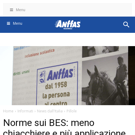
Menu
Menu
Home
Informati
News dall'Italia
Pillole
Norme sui BES: meno
chiacchiere e più applicazione