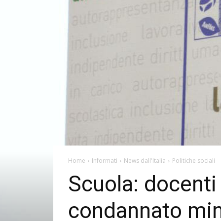
Home
Informati
News dall'Italia
Politiche sociali
Scuola: docenti 
condannato min