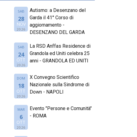
Autismo: a Desenzano del
SAB
Garda il 41° Corso di
28
NOV
aggiornamento -
2026
DESENZANO DEL GARDA
La RSD Anffas Residence di
SAB
Grandola ed Uniti celebra 25
24
OTT
anni - GRANDOLA ED UNITI
2026
X Convegno Scientifico
DOM
Nazionale sulla Sindrome di
18
OTT
Down - NAPOLI
2026
Evento "Persone e Comunità"
MAR
- ROMA
6
OTT
2026