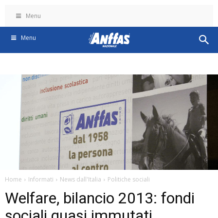
Menu
Menu
Home
Informati
News dall'Italia
Politiche sociali
Welfare, bilancio 2013: fondi
sociali quasi immutati