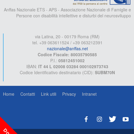
Anffas Nazionale ETS - APS - Associazione Nazionale di Famiglie e
Persone con disabilità intellettive e disturbi del neurosviluppo
via Latina, 20 - 00179 Roma (RM)
tel. +39 063611524 / +39 063212391
nazionale@anffas.net
Codice Fiscale: 80035790585
P.I.:
05812451002
IBAN:
IT 44 L 02008 03284 000102973743
Codice Identificativo destinatario (CID):
SUBM70N
Home
Contatti
Link utili
Privacy
Intranet