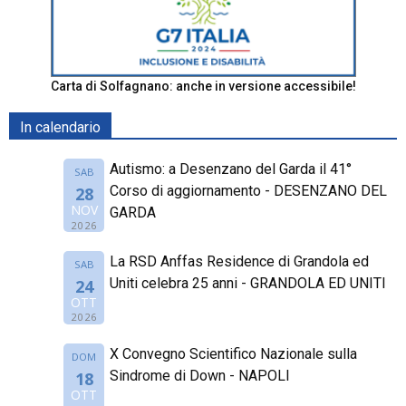
Carta di Solfagnano: anche in versione accessibile!
In calendario
Autismo: a Desenzano del Garda il 41°
SAB
Corso di aggiornamento - DESENZANO DEL
28
NOV
GARDA
2026
La RSD Anffas Residence di Grandola ed
SAB
Uniti celebra 25 anni - GRANDOLA ED UNITI
24
OTT
2026
X Convegno Scientifico Nazionale sulla
DOM
Sindrome di Down - NAPOLI
18
OTT