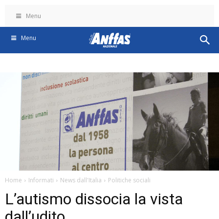
Menu
Menu
Home
Informati
News dall'Italia
Politiche sociali
L’autismo dissocia la vista
dall’udito