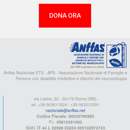
DONA ORA
A
Anffas Nazionale ETS - APS - Associazione Nazionale di Famiglie e
Persone con disabilità intellettive e disturbi del neurosviluppo
via Latina, 20 - 00179 Roma (RM)
tel. +39 063611524 / +39 063212391
nazionale@anffas.net
Codice Fiscale: 80035790585
P.I.:
05812451002
IBAN:
IT 44 L 02008 03284 000102973743