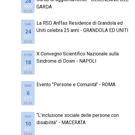
28
NOV
GARDA
2026
La RSD Anffas Residence di Grandola ed
SAB
Uniti celebra 25 anni - GRANDOLA ED UNITI
24
OTT
2026
X Convegno Scientifico Nazionale sulla
DOM
Sindrome di Down - NAPOLI
18
OTT
2026
Evento "Persone e Comunità" - ROMA
MAR
6
OTT
2026
“L’inclusione sociale delle persone con
GIO
disabilità” - MACERATA
10
SET
2026