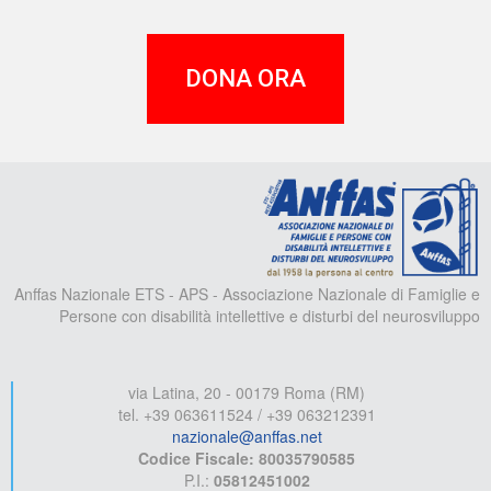
DONA ORA
A
Anffas Nazionale ETS - APS - Associazione Nazionale di Famiglie e
Persone con disabilità intellettive e disturbi del neurosviluppo
via Latina, 20 - 00179 Roma (RM)
tel. +39 063611524 / +39 063212391
nazionale@anffas.net
Codice Fiscale: 80035790585
P.I.:
05812451002