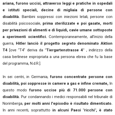
ariana, furono uccisi, attraverso leggi e pratiche in ospedali
e istituti speciali, decine di migliaia di persone con
disabilità.
Bambini soppressi con iniezioni letali, persone con
disabilità psicosociale,
prima sterilizzate e poi gasate, morti
per privazioni di alimenti e di liquidi, cavie umane sottoposte
a sperimenti scientifici.
Contemporaneamente, all'inizio della
guerra,
Hitler lanciò il progetto segreto denominato Aktion
T4
[ove "T4" deriva da
"Tiergartenstrasse 4"
, indirizzo della
casa berlinese espropriata a una persona ebrea che fu la base
del programma, N.d.R.].
In sei centri, in Germania,
furono concentrate persone con
disabilità, poi soppresse in camere a gas e infine cremate,
In
questo modo
furono uccise più di 71.000 persone con
disabilità.
Pur condannando i medici responsabili nel tribunale di
Norimberga,
per molti anni l'episodio è risultato dimenticato.
In anni recenti, soprattutto
in alcuni Paesi "ricchi", è stato