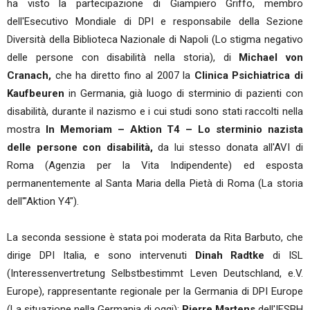
ha visto la partecipazione di Giampiero Griffo, membro
dell'Esecutivo Mondiale di DPI e responsabile della Sezione
Diversità della Biblioteca Nazionale di Napoli (Lo stigma negativo
delle persone con disabilità nella storia), di
Michael von
Cranach,
che ha diretto fino al 2007 la
Clinica Psichiatrica di
Kaufbeuren
in Germania, già luogo di sterminio di pazienti con
disabilità, durante il nazismo e i cui studi sono stati raccolti nella
mostra
In Memoriam – Aktion T4
– Lo sterminio nazista
delle persone con disabilità,
da lui stesso donata all'AVI di
Roma (Agenzia per la Vita Indipendente) ed esposta
permanentemente al Santa Maria della Pietà di Roma (La storia
dell'"Aktion Y4").
La seconda sessione è stata poi moderata da Rita Barbuto, che
dirige DPI Italia, e sono intervenuti
Dinah Radtke
di ISL
(Interessenvertretung Selbstbestimmt Leven Deutschland, e.V.
Europe), rappresentante regionale per la Germania di DPI Europe
(La situazione nella Germania di oggi);
Pierre Martens
dell'IFSBH