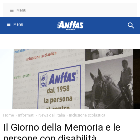
Menu
Menu
Home
Informati
News dall'Italia
Inclusione scolastica
Il Giorno della Memoria e le
persone con disabilità