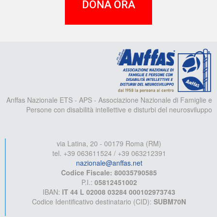
DONA ORA
A
Anffas Nazionale ETS - APS - Associazione Nazionale di Famiglie e
Persone con disabilità intellettive e disturbi del neurosviluppo
via Latina, 20 - 00179 Roma (RM)
tel. +39 063611524 / +39 063212391
nazionale@anffas.net
Codice Fiscale: 80035790585
P.I.:
05812451002
IBAN:
IT 44 L 02008 03284 000102973743
Codice Identificativo destinatario (CID):
SUBM70N