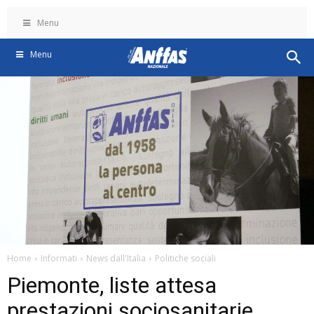
Menu
Menu
Home
Informati
News dall'Italia
Politiche sociali
Piemonte, liste attesa
prestazioni sociosanitarie