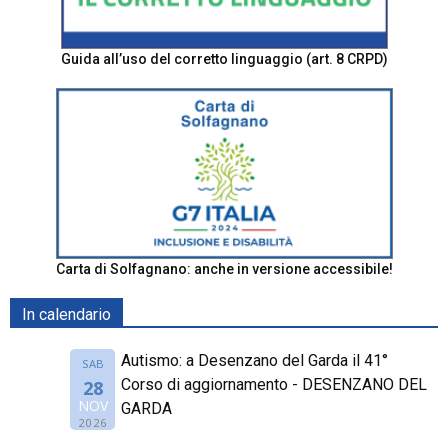
Guida all’uso del corretto linguaggio (art. 8 CRPD)
Carta di Solfagnano: anche in versione accessibile!
In calendario
Autismo: a Desenzano del Garda il 41°
SAB
Corso di aggiornamento - DESENZANO DEL
28
NOV
GARDA
2026