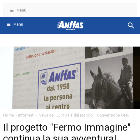
Menu
Menu
Home
Informati
News dall'Europa e dal Mondo
Convenzione ONU
Il progetto "Fermo Immagine"
continua la sua avventura!