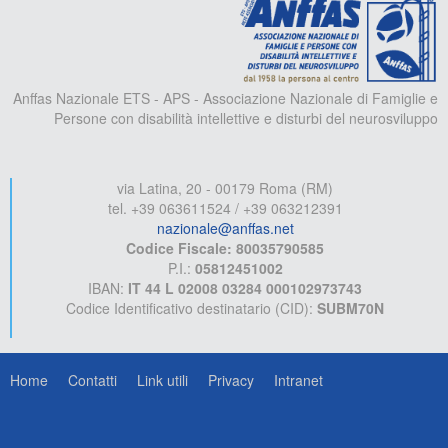
Anffas Nazionale ETS - APS - Associazione Nazionale di Famiglie e
Persone con disabilità intellettive e disturbi del neurosviluppo
via Latina, 20 - 00179 Roma (RM)
tel. +39 063611524 / +39 063212391
nazionale@anffas.net
Codice Fiscale: 80035790585
P.I.:
05812451002
IBAN:
IT 44 L 02008 03284 000102973743
Codice Identificativo destinatario (CID):
SUBM70N
Home
Contatti
Link utili
Privacy
Intranet