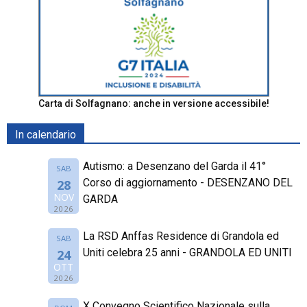
Carta di Solfagnano: anche in versione accessibile!
In calendario
Autismo: a Desenzano del Garda il 41°
SAB
Corso di aggiornamento - DESENZANO DEL
28
NOV
GARDA
2026
La RSD Anffas Residence di Grandola ed
SAB
Uniti celebra 25 anni - GRANDOLA ED UNITI
24
OTT
2026
X Convegno Scientifico Nazionale sulla