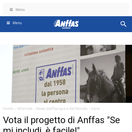
Menu
Menu
Home
Informati
News dall'Europa e dal Mondo
Varie
Vota il progetto di Anffas "Se
mi includi, è facile!"