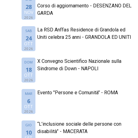
Corso di aggiornamento - DESENZANO DEL
28
NOV
GARDA
2026
La RSD Anffas Residence di Grandola ed
SAB
Uniti celebra 25 anni - GRANDOLA ED UNITI
24
OTT
2026
X Convegno Scientifico Nazionale sulla
DOM
Sindrome di Down - NAPOLI
18
OTT
2026
Evento "Persone e Comunità" - ROMA
MAR
6
OTT
2026
“L’inclusione sociale delle persone con
GIO
disabilità” - MACERATA
10
SET