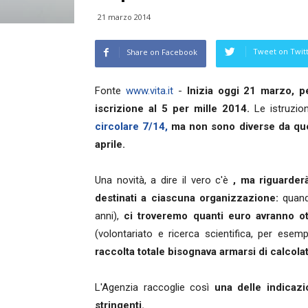
21 marzo 2014
Tweet on Twit
Share on Facebook
Fonte
www.vita.it
-
Inizia oggi 21 marzo, pe
iscrizione al 5 per mille 2014.
Le istruzion
circolare 7/14,
ma non sono diverse da quel
aprile.
Una novità, a dire il vero c'è
, ma riguarderà
destinati a ciascuna organizzazione:
quando
anni),
ci troveremo quanti euro avranno ott
(volontariato e ricerca scientifica, per ese
raccolta totale bisognava armarsi di calcol
L'Agenzia raccoglie così
una delle indicaz
stringenti.