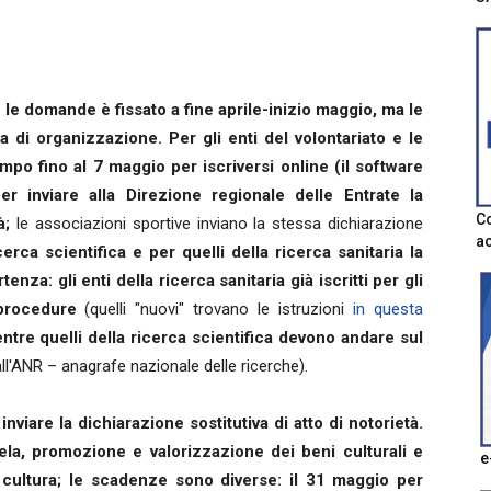
 le domande è fissato a fine aprile-inizio maggio, ma le
 di organizzazione. Per gli enti del volontariato e le
empo fino al 7 maggio per iscriversi online (il software
er inviare alla Direzione regionale delle Entrate la
Co
tà;
le associazioni sportive inviano la stessa dichiarazione
ac
icerca scientifica e per quelli della ricerca sanitaria la
enza: gli enti della ricerca sanitaria già iscritti per gli
procedure
(quelli "nuovi" trovano le istruzioni
in questa
ntre quelli della ricerca scientifica devono andare sul
all'ANR – anagrafe nazionale delle ricerche).
viare la dichiarazione sostitutiva di atto di notorietà.
utela, promozione e valorizzazione dei beni culturali e
e
a cultura; le scadenze sono diverse: il 31 maggio per