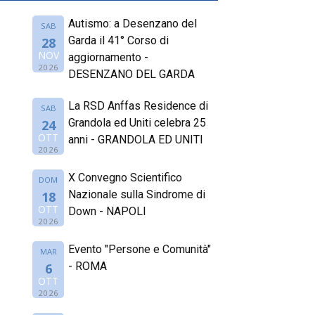
Autismo: a Desenzano del
SAB
Garda il 41° Corso di
28
NOV
aggiornamento -
2026
DESENZANO DEL GARDA
La RSD Anffas Residence di
SAB
Grandola ed Uniti celebra 25
24
OTT
anni - GRANDOLA ED UNITI
2026
X Convegno Scientifico
DOM
Nazionale sulla Sindrome di
18
OTT
Down - NAPOLI
2026
Evento "Persone e Comunità"
MAR
- ROMA
6
OTT
2026