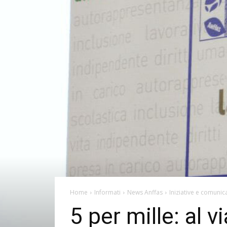
Home
Informati
News Anffas
Iniziative e comunica
5 per mille: al vi