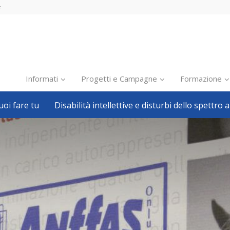
t
Informati
Progetti e Campagne
Formazione
oi fare tu
Disabilità intellettive e disturbi dello spettro a
Inclusione scolastica
Inclusione lavorativa
Notizie dalla FISH
Politiche sociali
Sport
Pillole
Formazione
Avvisi, bandi
Ricerca e Scienza
Welfare locale