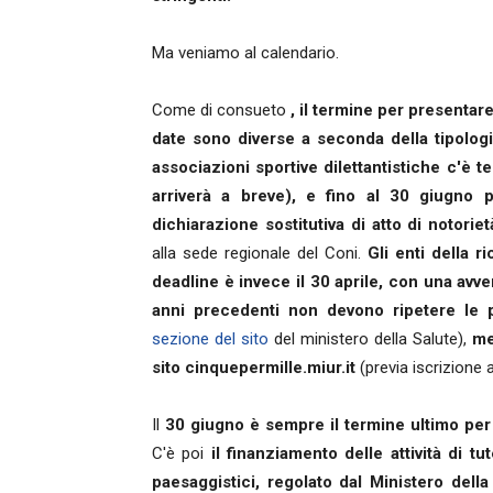
Ma veniamo al calendario.
Come di consueto
, il termine per presentare
date sono diverse a seconda della tipologia
associazioni sportive dilettantistiche c'è t
arriverà a breve), e fino al 30 giugno p
dichiarazione sostitutiva di atto di notorie
alla sede regionale del Coni.
Gli enti della r
deadline è invece il 30 aprile, con una avvert
anni precedenti non devono ripetere le 
sezione del sito
del ministero della Salute),
me
sito cinquepermille.miur.it
(previa iscrizione 
Il
30 giugno è sempre il termine ultimo per in
C'è poi
il finanziamento delle attività di t
paesaggistici, regolato dal Ministero dell