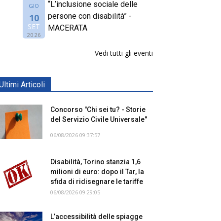
“L’inclusione sociale delle
GIO
persone con disabilità” -
10
SET
MACERATA
2026
Vedi tutti gli eventi
Ultimi Articoli
Concorso "Chi sei tu? - Storie
del Servizio Civile Universale"
06/08/2026 09:37:57
Disabilità, Torino stanzia 1,6
milioni di euro: dopo il Tar, la
sfida di ridisegnare le tariffe
06/08/2026 09:29:05
L’accessibilità delle spiagge