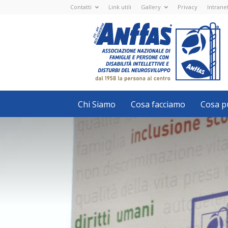
Contatti
Link utili
Gallery
Privacy
Intrane
Anffas
Nazionale
ETS
-
APS
-
Associazione
Nazionale
di
Famiglie
e
Persone
con
Chi Siamo
Cosa facciamo
Cosa pu
disabilità
intellettive
e
disturbi
del
neurosviluppo