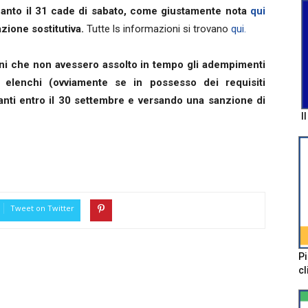
quanto il 31 cade di sabato, come giustamente nota
qui
azione sostitutiva.
Tutte ls informazioni si trovano
qui.
oni che non avessero assolto in tempo gli adempimenti
gli elenchi (ovviamente se in possesso dei requisiti
nti entro il 30 settembre e versando una sanzione di
I
Tweet on Twitter
Pi
cl