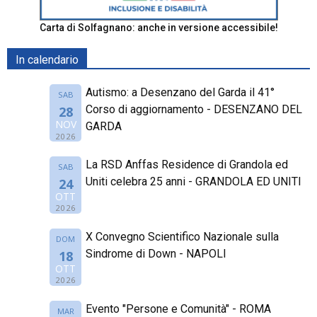
Carta di Solfagnano: anche in versione accessibile!
In calendario
Autismo: a Desenzano del Garda il 41°
SAB
Corso di aggiornamento - DESENZANO DEL
28
NOV
GARDA
2026
La RSD Anffas Residence di Grandola ed
SAB
Uniti celebra 25 anni - GRANDOLA ED UNITI
24
OTT
2026
X Convegno Scientifico Nazionale sulla
DOM
Sindrome di Down - NAPOLI
18
OTT
2026
Evento "Persone e Comunità" - ROMA
MAR