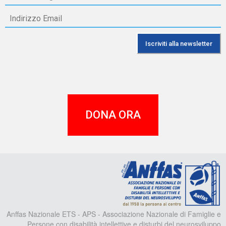
DONA ORA
A
Anffas Nazionale ETS - APS - Associazione Nazionale di Famiglie e
Persone con disabilità intellettive e disturbi del neurosviluppo