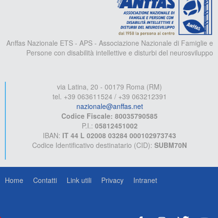
Anffas Nazionale ETS - APS - Associazione Nazionale di Famiglie e
Persone con disabilità intellettive e disturbi del neurosviluppo
via Latina, 20 - 00179 Roma (RM)
tel. +39 063611524 / +39 063212391
nazionale@anffas.net
Codice Fiscale: 80035790585
P.I.:
05812451002
IBAN:
IT 44 L 02008 03284 000102973743
Codice Identificativo destinatario (CID):
SUBM70N
Home
Contatti
Link utili
Privacy
Intranet