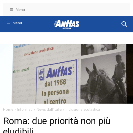
Menu
Menu
Home
Informati
News dall'Italia
Inclusione scolastica
Roma: due priorità non più
eludibili