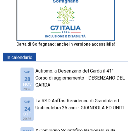
Carta di Solfagnano: anche in versione accessibile!
In calendario
Autismo: a Desenzano del Garda il 41°
SAB
Corso di aggiornamento - DESENZANO DEL
28
NOV
GARDA
2026
La RSD Anffas Residence di Grandola ed
SAB
Uniti celebra 25 anni - GRANDOLA ED UNITI
24
OTT
2026
X Convegno Scientifico Nazionale sulla