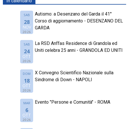
In calendario
Autismo: a Desenzano del Garda il 41°
SAB
Corso di aggiornamento - DESENZANO DEL
28
NOV
GARDA
2026
La RSD Anffas Residence di Grandola ed
SAB
Uniti celebra 25 anni - GRANDOLA ED UNITI
24
OTT
2026
X Convegno Scientifico Nazionale sulla
DOM
Sindrome di Down - NAPOLI
18
OTT
2026
Evento "Persone e Comunità" - ROMA
MAR
6
OTT
2026