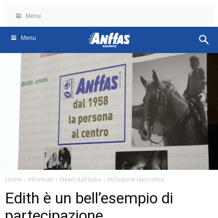
Menu
Menu
Home
Informati
News dall'Italia
Inclusione lavorativa
Edith è un bell’esempio di
partecipazione