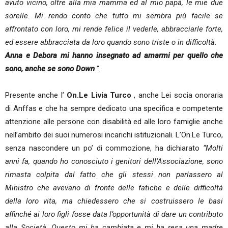
avuto vicino, oltre alla mia mamma ed al mio papà, le mie due
sorelle. Mi rendo conto che tutto mi sembra più facile se
affrontato con loro, mi rende felice il vederle, abbracciarle forte,
ed essere abbracciata da loro quando sono triste o in difficoltà.
Anna e Debora mi hanno insegnato ad amarmi per quello che
sono, anche se sono Down
”.
Presente anche l’
On.Le Livia Turco
, anche Lei socia onoraria
di Anffas e che ha sempre dedicato una specifica e competente
attenzione alle persone con disabilità ed alle loro famiglie anche
nell’ambito dei suoi numerosi incarichi istituzionali. L’On.Le Turco,
senza nascondere un po’ di commozione, ha dichiarato
“Molti
anni fa, quando ho conosciuto i genitori dell’Associazione, sono
rimasta colpita dal fatto che gli stessi non parlassero al
Ministro che avevano di fronte delle fatiche e delle difficoltà
della loro vita, ma chiedessero che si costruissero le basi
affinché ai loro figli fosse data l’opportunità di dare un contributo
alla Società. Questo mi ha cambiata e mi ha resa una madre