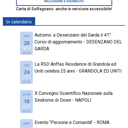
Carta di Solfagnano: anche in versione accessibile!
In calendario
Autismo: a Desenzano del Garda il 41°
SAB
Corso di aggiornamento - DESENZANO DEL
28
NOV
GARDA
2026
La RSD Anffas Residence di Grandola ed
SAB
Uniti celebra 25 anni - GRANDOLA ED UNITI
24
OTT
2026
X Convegno Scientifico Nazionale sulla
DOM
Sindrome di Down - NAPOLI
18
OTT
2026
Evento "Persone e Comunità" - ROMA
MAR