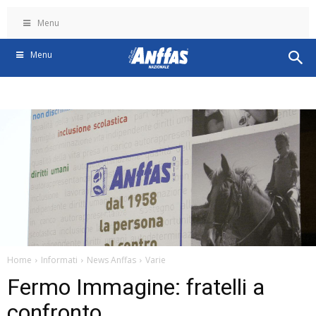
Menu
Menu
Home
Informati
News Anffas
Varie
Fermo Immagine: fratelli a
confronto