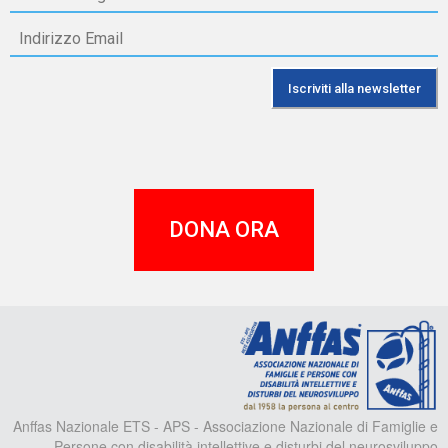
DONA ORA
A
Anffas Nazionale ETS - APS - Associazione Nazionale di Famiglie e
Persone con disabilità intellettive e disturbi del neurosviluppo