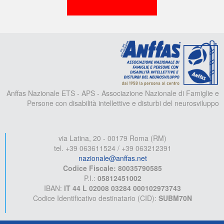
A
Anffas Nazionale ETS - APS - Associazione Nazionale di Famiglie e
Persone con disabilità intellettive e disturbi del neurosviluppo
via Latina, 20 - 00179 Roma (RM)
tel. +39 063611524 / +39 063212391
nazionale@anffas.net
Codice Fiscale: 80035790585
P.I.:
05812451002
IBAN:
IT 44 L 02008 03284 000102973743
Codice Identificativo destinatario (CID):
SUBM70N