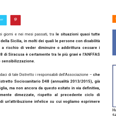
ter
i giorni e nei mesi passati, tra
le situazioni quasi tutte
i della Sicilia, in molti dei quali le persone con disabilità
a rischio di veder diminuire o addirittura cessare i
o 48 di Siracusa è certamente tra le più gravi e l'ANFFAS
e sensibilizzazione.
ndaci di tale Distretto i responsabili dell'Associazione –
che
Distretto Sociosanitario D48 (annualità 2013/2015), già
glia, ma non ancora da questo esitato in via definitiva,
camente dimezzate, rispetto al precedente ciclo di
di un'attribuzione infelice su cui vogliamo esprimere
Ha
SA