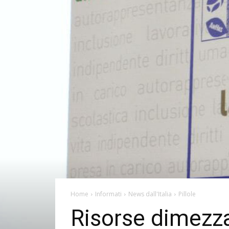
Home
Informati
News dall'Italia
Pillole
Risorse dimezza