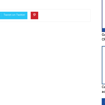
Tweet on Twitter
Gu
C
Ca
ac