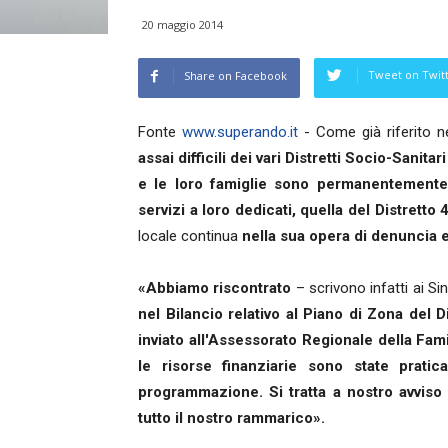
20 maggio 2014
Tweet on Twit
Share on Facebook
Fonte
www.superando.it
- Come già riferito ne
assai difficili dei vari Distretti Socio-Sanitar
e le loro famiglie sono permanentemente 
servizi a loro dedicati, quella del Distrett
locale continua
nella sua opera di denuncia 
«Abbiamo riscontrato
– scrivono infatti ai Si
nel Bilancio relativo al Piano di Zona del 
inviato all'Assessorato Regionale della Fami
le risorse finanziarie sono state prati
programmazione. Si tratta a nostro avviso 
tutto il nostro rammarico».