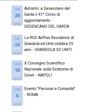
Autismo: a Desenzano del
SAB
Garda il 41° Corso di
28
NOV
aggiornamento -
2026
DESENZANO DEL GARDA
La RSD Anffas Residence di
SAB
Grandola ed Uniti celebra 25
24
OTT
anni - GRANDOLA ED UNITI
2026
X Convegno Scientifico
DOM
Nazionale sulla Sindrome di
18
OTT
Down - NAPOLI
2026
Evento "Persone e Comunità"
MAR
- ROMA
6
OTT
2026