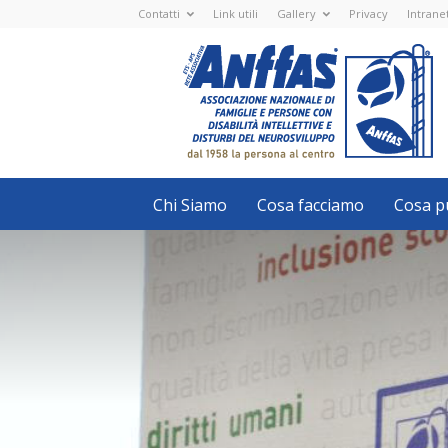
Contatti
Link utili
Gallery
Privacy
Intrane
Anffas
Nazionale
ETS
-
APS
-
Associazione
Nazionale
di
Famiglie
e
Persone
con
Chi Siamo
Cosa facciamo
Cosa pu
disabilità
intellettive
e
disturbi
del
neurosviluppo