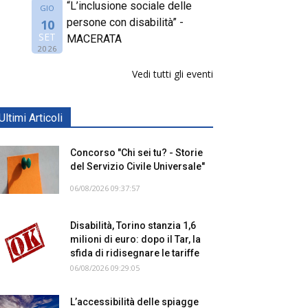
“L’inclusione sociale delle
GIO
persone con disabilità” -
10
SET
MACERATA
2026
Vedi tutti gli eventi
Ultimi Articoli
Concorso "Chi sei tu? - Storie
del Servizio Civile Universale"
06/08/2026 09:37:57
Disabilità, Torino stanzia 1,6
milioni di euro: dopo il Tar, la
sfida di ridisegnare le tariffe
06/08/2026 09:29:05
L’accessibilità delle spiagge