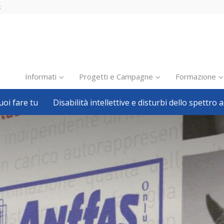
t
Informati
Progetti e Campagne
Formazione
oi fare tu
Disabilità intellettive e disturbi dello spettro a
Inclusione scolastica
Inclusione lavorativa
Notizie dalla FISH
Politiche sociali
Sport
Pillole
Formazione
Avvisi, bandi
Ricerca e Scienza
Welfare locale