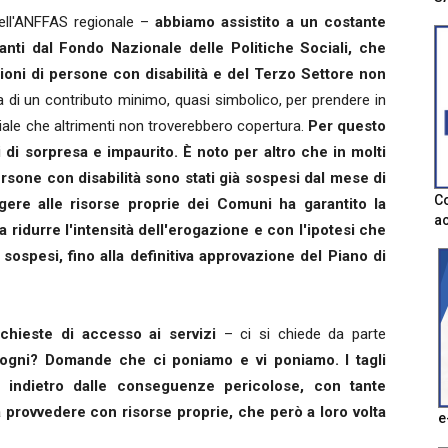
ell'ANFFAS regionale –
abbiamo assistito a un costante
anti dal Fondo Nazionale delle Politiche Sociali, che
ioni di persone con disabilità e del Terzo Settore non
a di un contributo minimo, quasi simbolico, per prendere in
ziale che altrimenti non troverebbero copertura.
Per questo
ti di sorpresa e impaurito. È noto per altro che in molti
rsone con disabilità sono stati già sospesi dal mese di
Co
ngere alle risorse proprie dei Comuni ha garantito la
ac
a ridurre l'intensità dell'erogazione e con l'ipotesi che
ospesi, fino alla definitiva approvazione del Piano di
hieste di accesso ai servizi
– ci si chiede da parte
ogni? Domande che ci poniamo e vi poniamo. I tagli
o indietro dalle conseguenze pericolose, con tante
 provvedere con risorse proprie, che però a loro volta
e