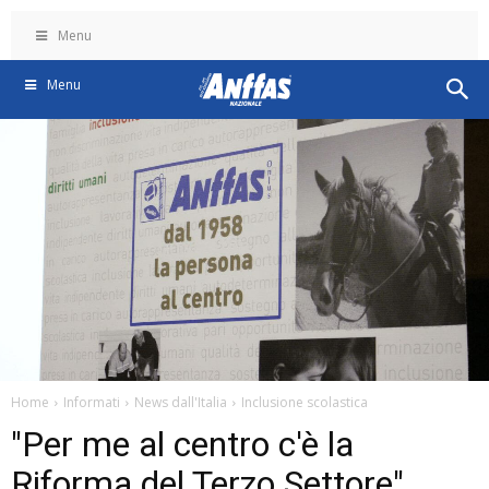
Menu
Menu
Home
Informati
News dall'Italia
Inclusione scolastica
"Per me al centro c'è la
Riforma del Terzo Settore"