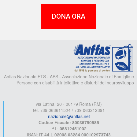
DONA ORA
A
Anffas Nazionale ETS - APS - Associazione Nazionale di Famiglie e
Persone con disabilità intellettive e disturbi del neurosviluppo
via Latina, 20 - 00179 Roma (RM)
tel. +39 063611524 / +39 063212391
nazionale@anffas.net
Codice Fiscale: 80035790585
P.I.:
05812451002
IBAN:
IT 44 L 02008 03284 000102973743