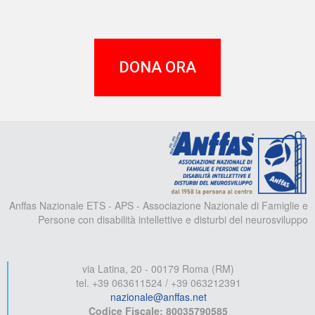
DONA ORA
A
Anffas Nazionale ETS - APS - Associazione Nazionale di Famiglie e
Persone con disabilità intellettive e disturbi del neurosviluppo
via Latina, 20 - 00179 Roma (RM)
tel. +39 063611524 / +39 063212391
nazionale@anffas.net
Codice Fiscale: 80035790585