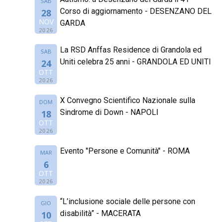
SAB
Corso di aggiornamento - DESENZANO DEL
28
NOV
GARDA
2026
La RSD Anffas Residence di Grandola ed
SAB
Uniti celebra 25 anni - GRANDOLA ED UNITI
24
OTT
2026
X Convegno Scientifico Nazionale sulla
DOM
Sindrome di Down - NAPOLI
18
OTT
2026
Evento "Persone e Comunità" - ROMA
MAR
6
OTT
2026
“L’inclusione sociale delle persone con
GIO
disabilità” - MACERATA
10