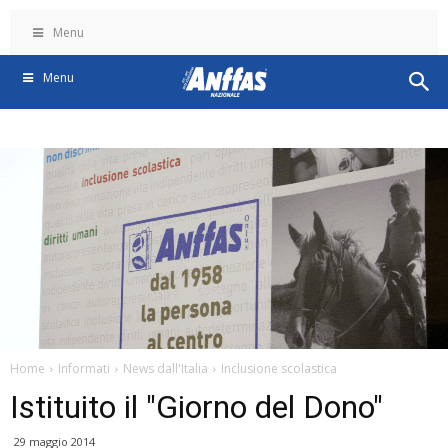
Menu
Menu
Home
Informati
News dall'Italia
Inclusione scolastica
Istituito il "Giorno del Dono"
29 maggio 2014