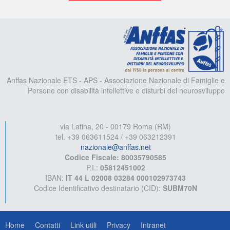
A
Anffas Nazionale ETS - APS - Associazione Nazionale di Famiglie e
Persone con disabilità intellettive e disturbi del neurosviluppo
via Latina, 20 - 00179 Roma (RM)
tel. +39 063611524 / +39 063212391
nazionale@anffas.net
Codice Fiscale: 80035790585
P.I.:
05812451002
IBAN:
IT 44 L 02008 03284 000102973743
Codice Identificativo destinatario (CID):
SUBM70N
Home
Contatti
Link utili
Privacy
Intranet