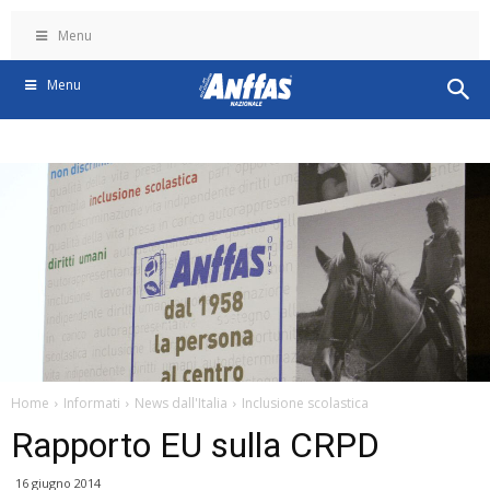
Menu
Menu
Home
Informati
News dall'Italia
Inclusione scolastica
Rapporto EU sulla CRPD
16 giugno 2014