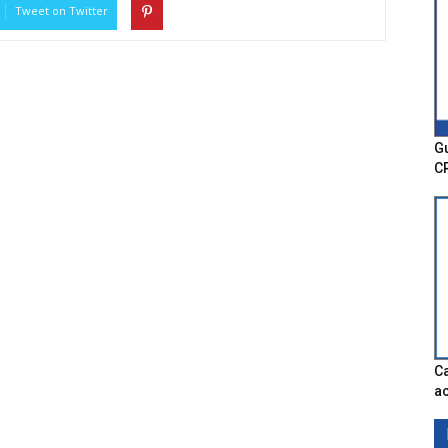
Tweet on Twitter
Gu
C
Ca
ac