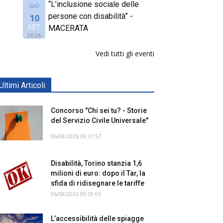
“L’inclusione sociale delle
GIO
persone con disabilità” -
10
SET
MACERATA
2026
Vedi tutti gli eventi
Ultimi Articoli
Concorso "Chi sei tu? - Storie
del Servizio Civile Universale"
06/08/2026 09:37:57
Disabilità, Torino stanzia 1,6
milioni di euro: dopo il Tar, la
sfida di ridisegnare le tariffe
06/08/2026 09:29:05
L’accessibilità delle spiagge