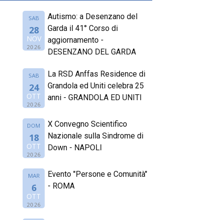
Autismo: a Desenzano del
SAB
Garda il 41° Corso di
28
NOV
aggiornamento -
2026
DESENZANO DEL GARDA
La RSD Anffas Residence di
SAB
Grandola ed Uniti celebra 25
24
OTT
anni - GRANDOLA ED UNITI
2026
X Convegno Scientifico
DOM
Nazionale sulla Sindrome di
18
OTT
Down - NAPOLI
2026
Evento "Persone e Comunità"
MAR
- ROMA
6
OTT
2026