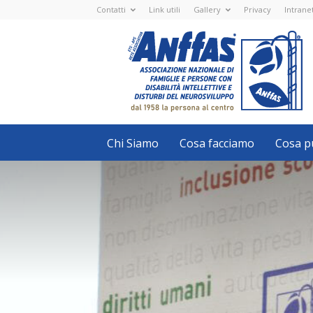
Contatti
Link utili
Gallery
Privacy
Intrane
Anffas
Nazionale
ETS
-
APS
-
Associazione
Nazionale
di
Famiglie
e
Persone
con
Chi Siamo
Cosa facciamo
Cosa pu
disabilità
intellettive
e
disturbi
del
neurosviluppo