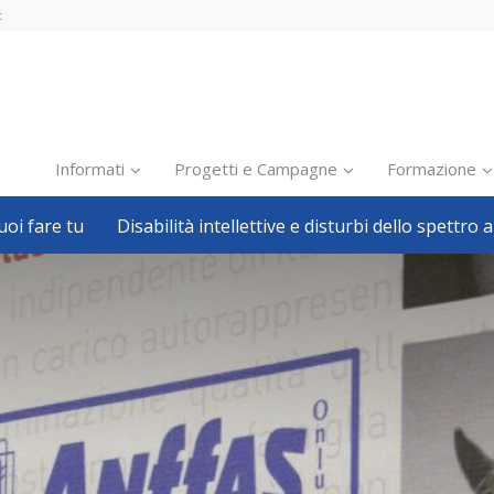
t
Informati
Progetti e Campagne
Formazione
oi fare tu
Disabilità intellettive e disturbi dello spettro a
Inclusione scolastica
Inclusione lavorativa
Notizie dalla FISH
Politiche sociali
Sport
Pillole
Formazione
Avvisi, bandi
Ricerca e Scienza
Welfare locale