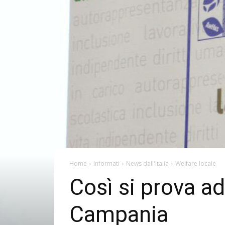
Home
Informati
News dall'Italia
Welfare locale
Così si prova ad
Campania