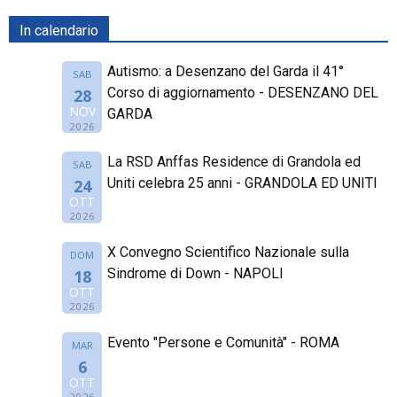
In calendario
Autismo: a Desenzano del Garda il 41°
SAB
Corso di aggiornamento - DESENZANO DEL
28
NOV
GARDA
2026
La RSD Anffas Residence di Grandola ed
SAB
Uniti celebra 25 anni - GRANDOLA ED UNITI
24
OTT
2026
X Convegno Scientifico Nazionale sulla
DOM
Sindrome di Down - NAPOLI
18
OTT
2026
Evento "Persone e Comunità" - ROMA
MAR
6
OTT
2026