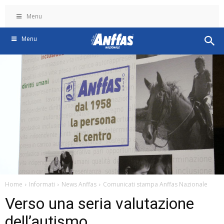
Menu
Menu
Home
Informati
News Anffas
Comunicati stampa Anffas Nazionale
Verso una seria valutazione
dell’autismo